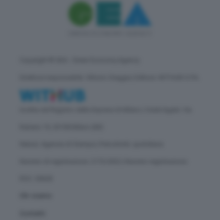
Copyright © GEA - Green Economy Agency
Direttore responsabile: Vittorio Oreggia | Editore: WITHUB S.P.A.
Iscritta nel Registro delle Imprese di Milano | Sede legale: Via
Rubens 19, 20158 Milano (MI)
Natura: Agenzia di Stampa | Periodicità: quotidiana
Numero di registrazione: 2172/2022 | Numero registrazione
ROC: 30628
Chi siamo
Contatti