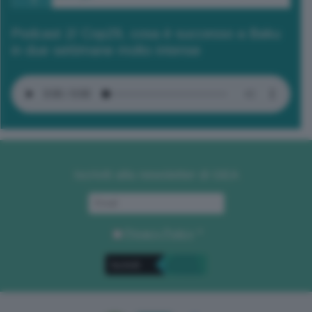
Podcast 2/ Cop29, cosa è successo a Baku
in due settimane molto intense
Iscriviti alla newsletter di GEA
Privacy Policy
. *