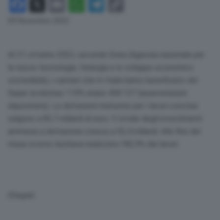
Facebook
X
Email
WhatsApp
Telegram
Copy
Link
09 Novembre 2023
Al 31 ottobre 2023, secondo Enea (Agenzia nazionale per
le nuove tecnologie, l’energia e lo sviluppo economico
sostenibile), i cantieri che in Italia hanno beneficiato del
Super ecobonus 110% erano 438.137 (asseverazioni
depositate). Le detrazioni maturate per i lavori conclusi
salgono a 83,7 miliardi di euro. Il totale degli investimenti
ammessi a detrazione cresce a 92,4 miliardi. Alla fine del
mese scorso risultava realizzato l’82,9% dei lavori.
(Segue)