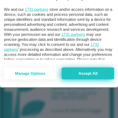
We and our
1731 partners
store and/or access information on a
device, such as cookies and process personal data, such as
unique identifiers and standard information sent by a device for
personalised advertising and content, advertising and content
measurement, audience research and services development.
With your permission we and our
1731 partners
may use
precise geolocation data and identification through device
scanning. You may click to consent to our and our
1731
partners
’ processing as described above. Alternatively you may
access more detailed information and change your preferences
before consenting or to refuse consenting. Please note that
some processing of your personal data may not require your
consent, but you have a right to object to such processing. Your
Manage Options
Accept All
preferences will apply to this website only. You can change
your preferences or withdraw your consent at any time by
returning to this site and clicking the
privacy policy
button at the
bottom of the webpage.