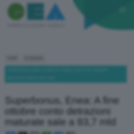
HOME
ECONOMIA
SUPERBONUS, ENEA: A FINE OTTOBRE CONTO DETRAZIONI
MATURATE SALE A 83,7 MLD
Superbonus, Enea: A fine
ottobre conto detrazioni
maturate sale a 83,7 mld