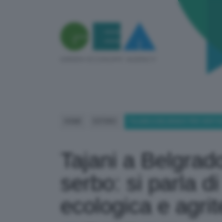
HOME
ESTERO
TAJANI A BELGRADO PER VERTIC
Tajani a Belgrado
serbo: si parla di
ecologica e agri