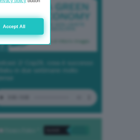
privacy policy
button
Accept All
dcast 2/ Cop29, cosa è successo
Baku in due settimane molto
tense
Privacy Policy
. *