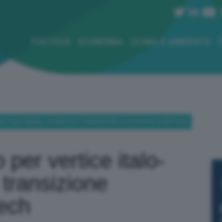
POLITICA
ECONOMIA
CLIMA E AMBIENTE
E ITALO-SERBO: SI PARLA DI TRANSIZIONE ECOLOGICA E AGRITECH
 per vertice italo-
 transizione
tech