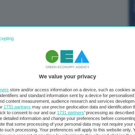
” italo-serbo presieduto dal Vice Presidente del
cepting
 Cooperazione Internazionale, On. Antonio Tajani, a
a di Serbia, Aleksandar Vučić. Nel corso della missione,
tro Tajani con il Presidente Vučić e con il Ministro degli
inistro affronterà i principali temi dell’attualità politica
We value your privacy
lare sul dossier migratorio, sulla stabilizzazione dei
one europea della regione. Al centro dei lavori del
tners
store and/or access information on a device, such as cookies 
nto della cooperazione economico-commerciale e
identifiers and standard information sent by a device for personalised
ttori dell’innovazione, della transizione verde e
 and content measurement, audience research and services developm
ur
1731 partners
may use precise geolocation data and identification 
. All’evento parteciperanno oltre 150 aziende italiane e
ick to consent to our and our
1731 partners
’ processing as described 
i lavori parteciperanno anche i Ministri serbi per
detailed information and change your preferences before consenting
 le Infrastrutture.
te that some processing of your personal data may not require your 
t to such processing. Your preferences will apply to this website only