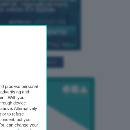
TUTTI GLI EVENTI CONNACT
and process personal
 advertising and
ent. With your
through device
above. Alternatively
 or to refuse
consent, but you
. You can change your