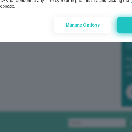
aw your consent at any time by returning to this site and clicking the
webpage.
Manage Options
Po
a 
in