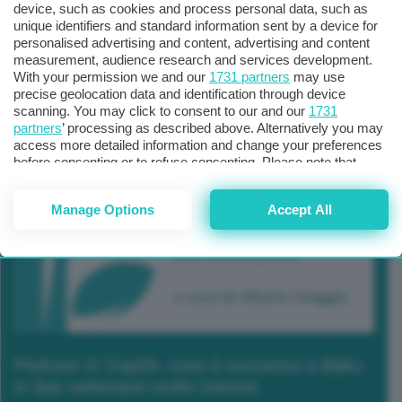
device, such as cookies and process personal data, such as
unique identifiers and standard information sent by a device for
personalised advertising and content, advertising and content
measurement, audience research and services development.
With your permission we and our
1731 partners
may use
precise geolocation data and identification through device
scanning. You may click to consent to our and our
1731
partners
’ processing as described above. Alternatively you may
access more detailed information and change your preferences
before consenting or to refuse consenting. Please note that
some processing of your personal data may not require your
consent, but you have a right to object to such processing. Your
Manage Options
Accept All
preferences will apply to this website only. You can change
your preferences or withdraw your consent at any time by
returning to this site and clicking the
privacy policy
button at the
bottom of the webpage.
Podcast 2/ Cop29, cosa è successo a Baku
in due settimane molto intense