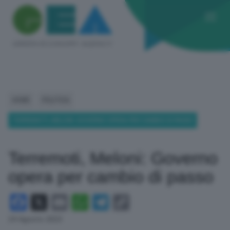
HOME
POLITICA
TERREMOTI, MELONI: GOVERNO OPERA PER CAMBIO DI PASSO
Terremoti, Meloni: Governo
opera per cambio di passo
Facebook
X
Email
WhatsApp
Telegram
Copy
Link
24 Agosto 2023