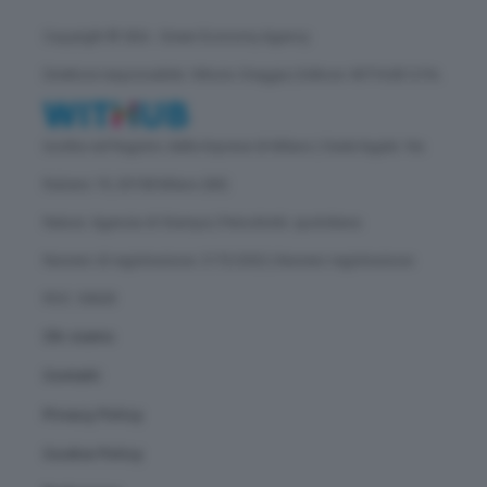
Copyright © GEA - Green Economy Agency
Direttore responsabile: Vittorio Oreggia | Editore: WITHUB S.P.A.
Iscritta nel Registro delle Imprese di Milano | Sede legale: Via
Rubens 19, 20158 Milano (MI)
Natura: Agenzia di Stampa | Periodicità: quotidiana
Numero di registrazione: 2172/2022 | Numero registrazione
ROC: 30628
Chi siamo
Contatti
Privacy Policy
Cookie Policy