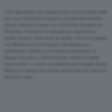
“Oltre quattordici mila famiglie vivono tuttora lontane dalle
loro case, molti territori faticano a tornare alla normalità,
diversi i ritardi da colmare e le criticità che rimangono da
affrontare. Il Governo sta operando per imprimere un
cambio di passo, dalle norme ai cantieri. Il lavoro di squadra
tra il Ministro per la Protezione Civile Musumeci, il
Commissario Castelli e la Struttura commissariale, le
Regioni coinvolte e i 138 Comuni del cratere sta dando
buoni risultati”. Lo scrive la presidente del Consiglio Giorgia
Meloni in occasione del settimo anniversario del terremoto
del Centro Italia.