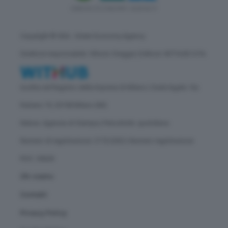
Copyright © GEA - Green Economy Agency
Direttore responsabile: Vittorio Oreggia | Editore: WITHUB S.P.A.
Iscritta nel Registro delle Imprese di Milano | Sede legale: Via
Rubens 19, 20158 Milano (MI)
Natura: Agenzia di Stampa | Periodicità: quotidiana
Numero di registrazione: 2172/2022 | Numero registrazione
ROC: 30628
Chi siamo
Contatti
Privacy Policy