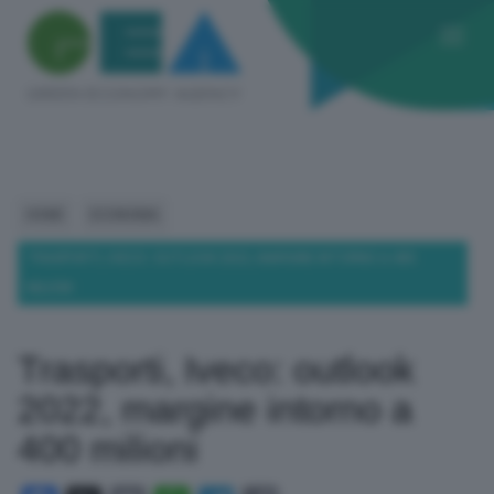
HOME
ECONOMIA
TRASPORTI, IVECO: OUTLOOK 2022, MARGINE INTORNO A 400
MILIONI
Trasporti, Iveco: outlook
2022, margine intorno a
400 milioni