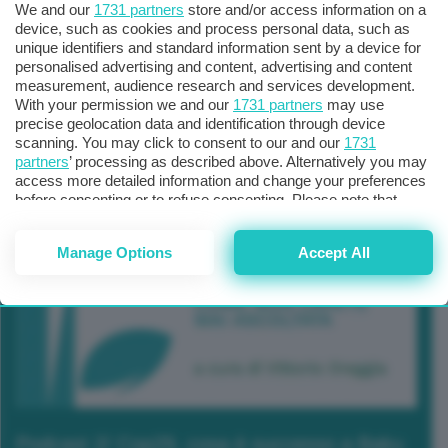
We and our
1731 partners
store and/or access information on a
device, such as cookies and process personal data, such as
unique identifiers and standard information sent by a device for
personalised advertising and content, advertising and content
measurement, audience research and services development.
With your permission we and our
1731 partners
may use
precise geolocation data and identification through device
scanning. You may click to consent to our and our
1731
partners
’ processing as described above. Alternatively you may
access more detailed information and change your preferences
before consenting or to refuse consenting. Please note that
some processing of your personal data may not require your
consent, but you have a right to object to such processing. Your
Manage Options
Accept All
preferences will apply to this website only. You can change
your preferences or withdraw your consent at any time by
returning to this site and clicking the
privacy policy
button at the
bottom of the webpage.
Podcast 2/ Cop29, cosa è successo a Baku