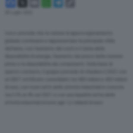
Facebook
X
Email
WhatsApp
Telegram
Copy
Link
28 Luglio 2022
Iveco prevede che la catena di approvvigionamento
globale continuerà a rappresentare la principale sfida
dell’anno, con l’aumento dei costi e il tema della
disponibilità di energia, l’aumento dei prezzi delle materie
prime e la disponibilità dei componenti. Sulla base di
questo contesto, il gruppo prevede di chiudere il 2022 con
un EBIT rettificato consolidato tra 400 milioni e 420 milioni
di euro, con ricavi netti delle attività Industriali in crescita
tra il 3% al 4% sul 2021 e con una liquidità netta delle
attività industriali intorno agli 1,2 miliardi di euro.