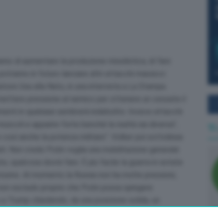
no di aumentare la produzione missilistica, di fare
potranno in futuro lanciare altri attacchi massicci
atore Usa alla Nato, in una intervista a La Stampa.
mettere pressione al nemico per ottenere un cessate il
menti in qualsiasi sembrerà indebolito. Invece attacchi
uscoli e apparire forte benché la realtà sia diversa”,
Ti
 così anche la potenza militare”. Volker poi sottolinea:
ati. Non credo Putin voglia una mobilitazione generale
, qualcosa dovrà fare. È più facile la guerra in estate
autunno. Al momento la Russia non ha molte pressioni,
 non escludo proprio che Putin possa spingere
re a Trump chiedendo, da una posizione solida, un
mpo per le Midterm americane”.