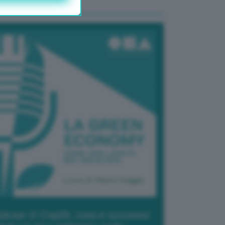
dcast 2/ Cop29, cosa è successo