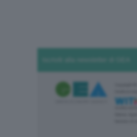
Iscriviti alla newsletter di GEA
Copyright ©
Direttore re
Iscritta nel
Natura: Agen
Numero di r