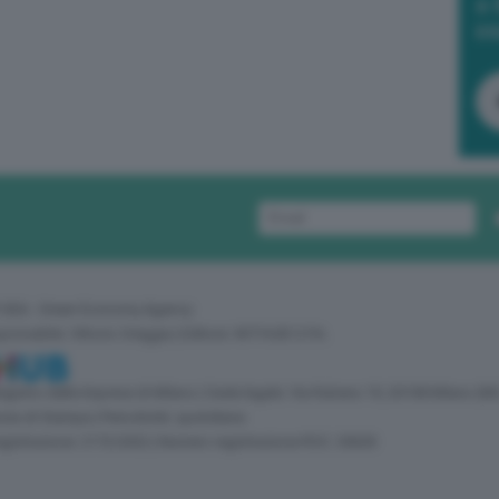
a 
in
 GEA - Green Economy Agency
sponsabile: Vittorio Oreggia | Editore: WITHUB S.P.A.
 Registro delle Imprese di Milano | Sede legale: Via Rubens 19, 20158 Milano (MI
zia di Stampa | Periodicità: quotidiana
egistrazione: 2172/2022 | Numero registrazione ROC: 30628