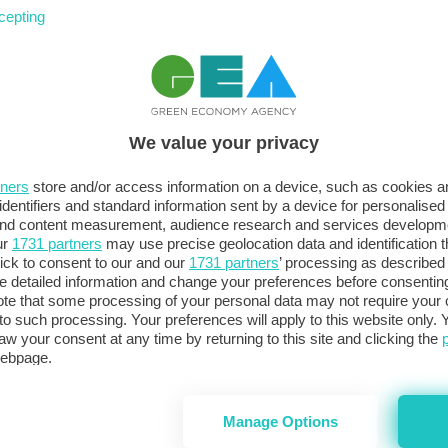
cepting
Uc
ri
ra
We value your privacy
tners
store and/or access information on a device, such as cookies 
identifiers and standard information sent by a device for personalised
 and content measurement, audience research and services developm
ur
1731 partners
may use precise geolocation data and identification 
ick to consent to our and our
1731 partners
’ processing as described 
detailed information and change your preferences before consenting
te that some processing of your personal data may not require your 
t to such processing. Your preferences will apply to this website only
aw your consent at any time by returning to this site and clicking the
FO
webpage.
al
no
Manage Options