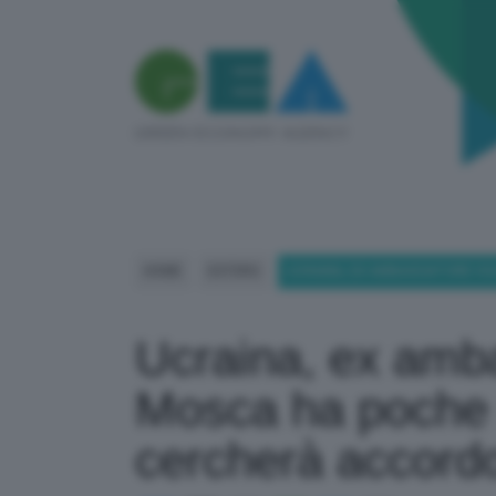
HOME
ESTERO
UCRAINA, EX AMBASCIATORE VOL
Ucraina, ex amba
Mosca ha poche s
cercherà accord