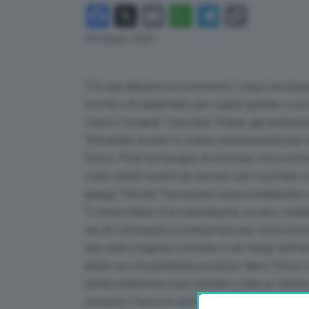
Facebook
X
Email
WhatsApp
Telegram
Copy
Link
04 Giugno 2026
“C’è una debolezza economica. I russi cercheran
scorte e di risparmiare per capire quando e se 
contro l’Ucraina”. Così Kurt Volker, già ambasci
“Entrambe le parti si stanno posizionando per 
fuoco. Putin ha bisogno di mostrare forza altri
come quelli recenti gli servono per mostrare i m
spiega. Perché “l’economia russa è indebolita e
“Il tema chiave è la manodopera, ovvero i sold
ma se continuerà a combattere per tutta estate
che nella stagione invernale e nel fango dell’
anche se sta perdendo posizioni. Ma in futuro
sull’acceleratore e poi arrivare a fare un favo
cessate il fuoco in settembre e ottobre in te