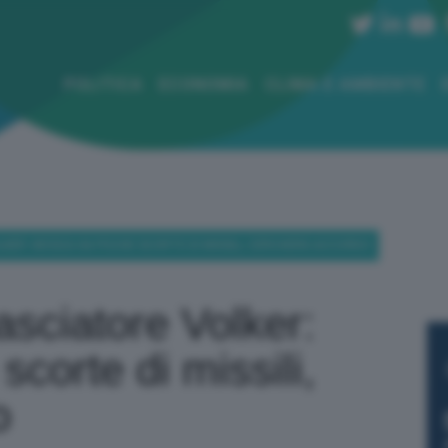
POLITICA
ECONOMIA
CLIMA E AMBIENTE
KER: MOSCA HA POCHE SCORTE DI MISSILI, CERCHERÀ ACCORDO
sciatore Volker:
corte di missili,
o