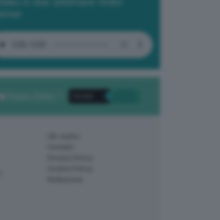
Baku in due settimane molto
tense
Privacy Policy
. *
Chi siamo
Contatti
Privacy Policy
Cookie Policy
)
Redazione