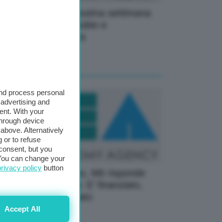
raina, Trump: Prossima settimana
unione alto livello Rubio e
ppresentanti Mosca
16 Ottobre 2025
and process personal
 advertising and
ent. With your
through device
above. Alternatively
 or to refuse
consent, but you
. You can change your
privacy policy
button
CUS Ponte Stretto, Mit risponde
l’ambasciatore Usa: E’ finanziato,
n servono fondi Nato
Accept All
03 Settembre 2025