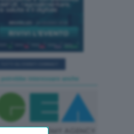
TUTTI GLI EVENTI CONNACT
 potrebbe interessare anche