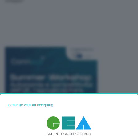
sviluppo”.
Continue without accepting