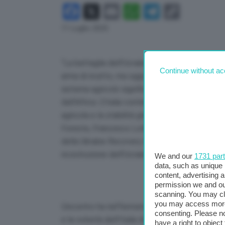
Facebook
X
Email
WhatsApp
Telegram
Copy
Link
11 Luglio 2025
“La battaglia dell’Ucraina è una battaglia di civ
Continue without ac
arma di ricatto, ma oggi possiamo trasformarlo in
sistema agricolo significa anche garantire la sic
dall’Africa. L’Italia continuerà ad esserci, pr
agricola e la stabilità globale”. Così il Ministro
Foreste, Francesco Lollobrigida, in occasione 
della Ukraine Recovery Conference (URC), il pr
ricostruzione dell’Ucraina e, quest’anno, ospit
We and our
1731 par
data, such as unique 
content, advertising
permission we and o
scanning. You may cl
you may access more 
L’incontro ha riaffermato il ruolo centrale dell
consenting. Please no
e la volontà dell’Italia di accompagnare la rip
have a right to objec