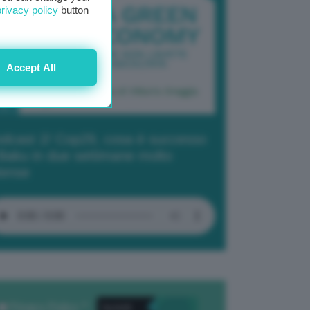
privacy policy
button
Accept All
dcast 2/ Cop29, cosa è successo
Baku in due settimane molto
tense
Privacy Policy
. *