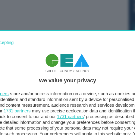
iltà che riguarda tutti noi. Il cibo è stato usato come
cepting
 leva di libertà. Aiutare l’Ucraina a ricostruire il suo
urezza alimentare di interi continenti, a partire
omuovendo partnership che rafforzino la cooperazione
 dell’Agricoltura, della Sovranità alimentare e delle
del panel “Advancing Global Food Security”, nell’ambito
We value your privacy
incipale appuntamento internazionale dedicato alla
ato a Roma.
tners
store and/or access information on a device, such as cookies 
identifiers and standard information sent by a device for personalised
 and content measurement, audience research and services developm
ur
1731 partners
may use precise geolocation data and identification 
ick to consent to our and our
1731 partners
’ processing as described 
detailed information and change your preferences before consenting
’agricoltura ucraina per la sicurezza alimentare mondiale
te that some processing of your personal data may not require your 
resa del Paese anche in ambito agricolo.
t to such processing. Your preferences will apply to this website only