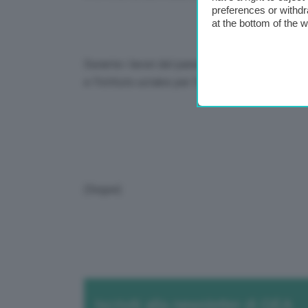
preferences or withdr
at the bottom of the 
Durante i lavori del panel è stata annunciata 
e l’Istituto ucraino per l’esame delle varietà ve
(Segue)
Iscriviti alla newsletter di GEA