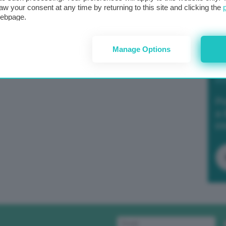
aw your consent at any time by returning to this site and clicking the
webpage.
la firma di MoU nel settore sementiero tra Assosementi
Manage Options
getali.
Po
a 
in