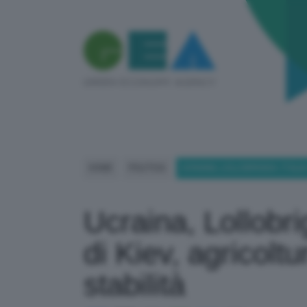
HOME
POLITICA
UCRAINA, LOLLOBRIGIDA: ITALI
Ucraina, Lollobrig
di Kiev, agricoltu
stabilità