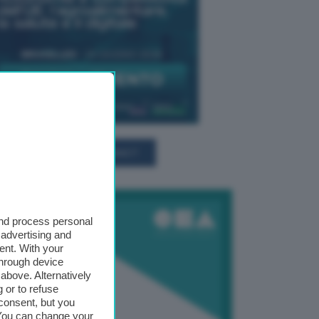
TUTTI GLI EVENTI CONNACT
and process personal
 advertising and
ent. With your
through device
above. Alternatively
 or to refuse
consent, but you
. You can change your