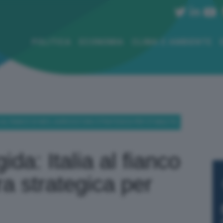
POLITICA
ECONOMIA
CLIMA E AMBIENTE
A AL FIANCO DI KIEV, AGRICOLTURA STRATEGICA PER STABILITÀ
ida: Italia al fianco
ra strategica per