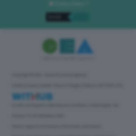
Privacy Policy
. *
Copyright © GEA - Green Economy Agency
Direttore responsabile: Vittorio Oreggia | Editore: WITHUB S.P.A.
Iscritta nel Registro delle Imprese di Milano | Sede legale: Via
Rubens 19, 20158 Milano (MI)
Natura: Agenzia di Stampa | Periodicità: quotidiana