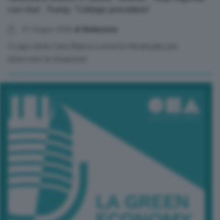
con Usa”. Trump: “Colloqui procedono”
01 Giugno 2026
di Redazione
Il capo della Casa Bianca contatta Netanyahu per
sbloccare la situazione