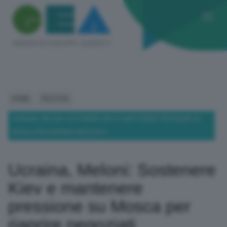
HOME
POLITICA
UCRAINA, MELONI: SOSTENERE KIEV E MANTENERE PRESSIONE SU
MOSCA PER RIAPRIRE NEGOZIATI
Ucraina, Meloni: Sostenere
Kiev e mantenere
pressione su Mosca per
riaprire negoziati