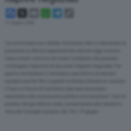
Facebook
X
Email
WhatsApp
Telegram
Copy
Link
11 Giugno 2026
“La nostra linea non cambia. Sostenere Kiev e mantenere la
pressione su Mosca rappresentano ancora oggi, a nostro
l’unico modo concreto di creare condizioni che possano
costringere l’apertura di una seria stagione negoziale. Per
questo sosteniamo il ventesimo pacchetto di sanzioni
europee perché fino a quando la Russia rifiuterà un cessato
il fuoco e l’avvio di trattative reali sarà necessario
mantenere alta la pressione politica ed economica”. Così la
premier, Giorgia Meloni, nelle comunicazioni alla Camera in
vista del Consiglio europeo del 18 e 19 giugno.