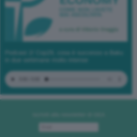
Podcast 2/ Cop29, cosa è successo a Baku
in due settimane molto intense
Iscriviti alla newsletter di GEA