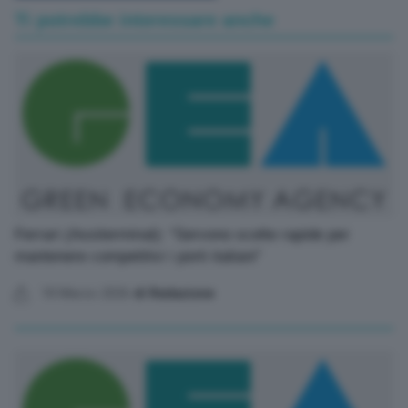
Ti potrebbe interessare anche
Ferrari (Assiterminal): “Servono scelte rapide per
mantenere competitivi i porti italiani”
18 Marzo 2026
di Redazione