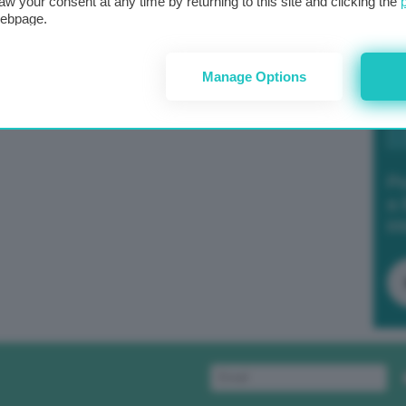
aw your consent at any time by returning to this site and clicking the
webpage.
Manage Options
Po
a 
in