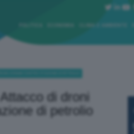
POLITICA
ECONOMIA
CLIMA E AMBIENTE
RONI UCRAINI CONTRO STAZIONE DI PETROLIO
Attacco di droni
azione di petrolio