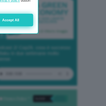
privacy policy
button
Accept All
dcast 2/ Cop29, cosa è successo
Baku in due settimane molto
tense
Privacy Policy
. *