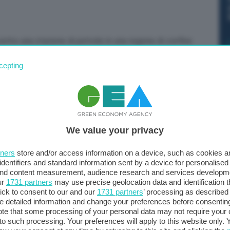
ntro una stazione di petrolio in una regione di confine
o Alexander Bogomaz, capo della regione russa di
cepting
hanno usato un drone per attaccare il territorio della
bkov appartenente a Transneft” ha spiegato.
We value your privacy
tners
store and/or access information on a device, such as cookies 
identifiers and standard information sent by a device for personalised
 and content measurement, audience research and services developm
ur
1731 partners
may use precise geolocation data and identification 
ick to consent to our and our
1731 partners
’ processing as described 
detailed information and change your preferences before consenting
te that some processing of your personal data may not require your 
t to such processing. Your preferences will apply to this website only