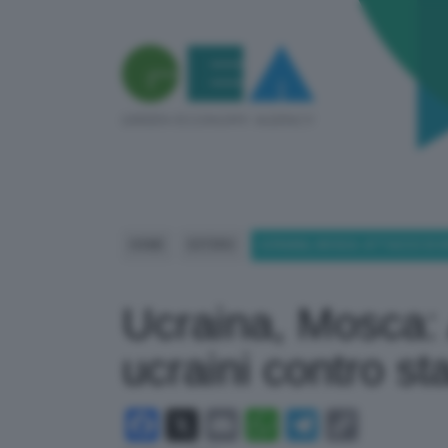
HOME
ESTERO
UCRAINA, MOSCA: ATTACCO DI D
Ucraina, Mosca: 
ucraini contro st
Facebook
X
Email
WhatsApp
Telegram
Copy