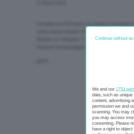
Link
21 Marzo 2023
L’Ucraina ha effettuato un attacco con droni co
russa, senza causare vittime. Lo ha annunciat
Continue without ac
Briansk, su Telegram. “Le forze armate ucraine 
stazione di pompaggio del petrolio di Novozy
(AFP)
We and our
1731 par
data, such as unique 
content, advertising
permission we and o
scanning. You may cl
you may access more 
consenting. Please no
have a right to objec