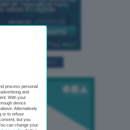
TUTTI GLI EVENTI CONNACT
and process personal
 advertising and
ent. With your
through device
above. Alternatively
 or to refuse
consent, but you
. You can change your