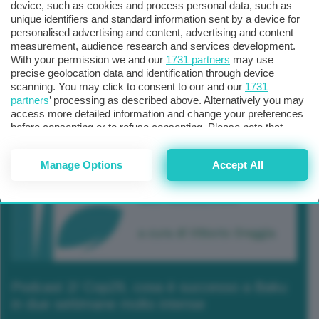
device, such as cookies and process personal data, such as
unique identifiers and standard information sent by a device for
personalised advertising and content, advertising and content
measurement, audience research and services development.
With your permission we and our
1731 partners
may use
precise geolocation data and identification through device
scanning. You may click to consent to our and our
1731
partners
’ processing as described above. Alternatively you may
access more detailed information and change your preferences
before consenting or to refuse consenting. Please note that
some processing of your personal data may not require your
consent, but you have a right to object to such processing. Your
Manage Options
Accept All
preferences will apply to this website only. You can change
your preferences or withdraw your consent at any time by
returning to this site and clicking the
privacy policy
button at the
bottom of the webpage.
Podcast 2/ Cop29, cosa è successo a Baku
in due settimane molto intense