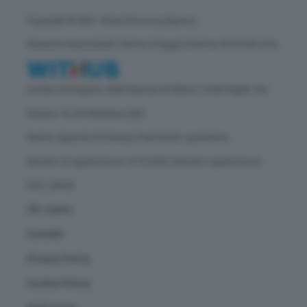
Copyright © GEA - Green Economy Agency
Direttore responsabile: Vittorio Oreggia | Editore: WITHUB S.P.A.
Iscritta nel Registro delle Imprese di Milano | Sede legale: Via
Rubens 19, 20158 Milano (MI)
Natura: Agenzia di Stampa | Periodicità: quotidiana
Numero di registrazione: 2172/2022 | Numero registrazione
ROC: 30628
Chi siamo
Contatti
Privacy Policy
Cookie Policy