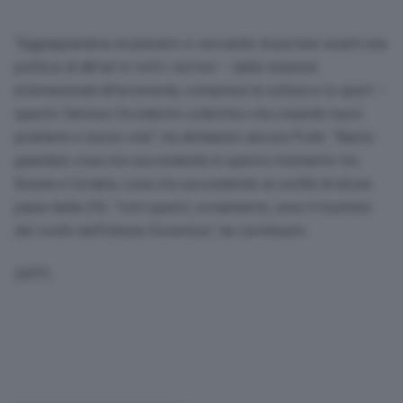
“Aggrappandosi al passato e cercando di portare avanti una
politica di diktat in tutti i settori – dalle relazioni
internazionali all’economia, compresa la cultura e lo sport –
questo famoso Occidente collettivo sta creando nuovi
problemi e nuove crisi”, ha dichiarato ancora Putin. “Basta
guardare cosa sta succedendo in questo momento tra
Russia e Ucraina, cosa sta succedendo ai confini di alcuni
paesi della CSI. Tutti questi, ovviamente, sono il risultato
del crollo dell’Unione Sovietica”, ha continuato.
(AFP)