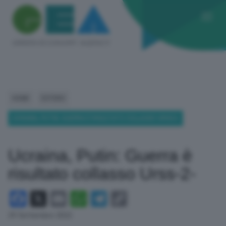
HOME
ESTERO
UCRAINA, PUTIN: GUERRA È RISULTATO COLLASSO URSS-2-
Ucraina, Putin: Guerra è
risultato collasso Urss-2-
Facebook
X
Email
WhatsApp
Telegram
Copy
Link
29 Settembre 2022