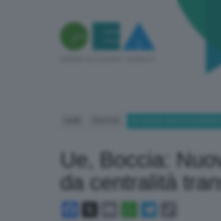
HOME
POLITICA
UE, BOCCIA: NUOVA ECONOMIA
Ue, Boccia: Nuo
da centralità tra
Facebook
X
Email
WhatsApp
Telegram
Copy