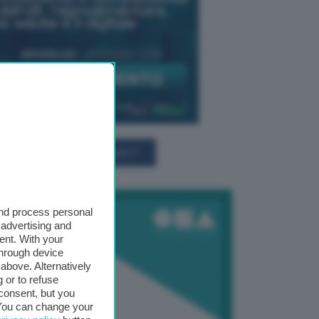
TUTTI GLI EVENTI CONNACT
and process personal
 advertising and
ent. With your
through device
above. Alternatively
 or to refuse
consent, but you
. You can change your