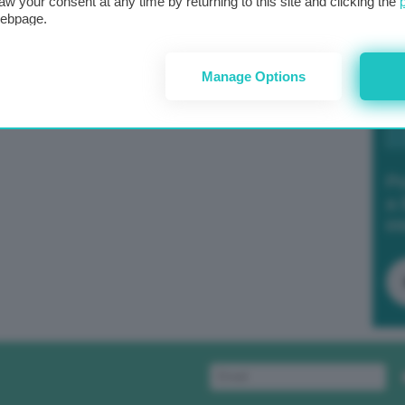
aw your consent at any time by returning to this site and clicking the
webpage.
Manage Options
Po
a 
in