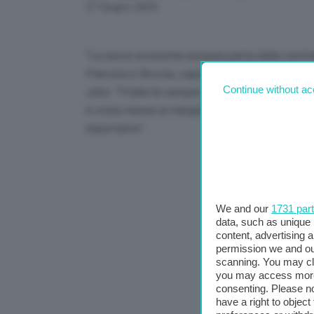
Link
27 Giugno 2024
“La nuova economia europea parta dalla central
Francesco Boccia, capogruppo del Pd alla Cam
Continue without ac
Jobs: “l’Italia ha sempre avuto un ruolo import
è stata messa ai margini”. E ancora: “Noi comu
importante”.
We and our
1731 par
data, such as unique 
content, advertising
permission we and o
scanning. You may cl
you may access more 
consenting. Please no
have a right to objec