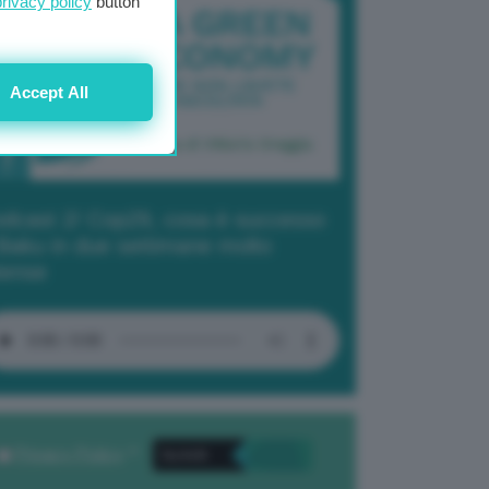
privacy policy
button
Accept All
dcast 2/ Cop29, cosa è successo
Baku in due settimane molto
tense
Privacy Policy
. *