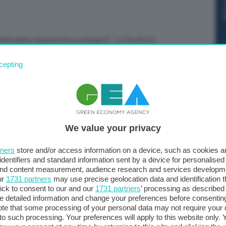
ità della transizione ecologica”. Lo ha detto
era, Intervenendo a Sky Tg24 ha poi aggiunto sui top
cepting
ante, è sempre stata il cuore dell’Europa. Giorgia Meloni
nque tifiamo perché l’Italia ottenga un commissario
We value your privacy
tners
store and/or access information on a device, such as cookies 
identifiers and standard information sent by a device for personalised
 and content measurement, audience research and services developm
ur
1731 partners
may use precise geolocation data and identification 
ick to consent to our and our
1731 partners
’ processing as described 
detailed information and change your preferences before consenting
te that some processing of your personal data may not require your 
t to such processing. Your preferences will apply to this website only