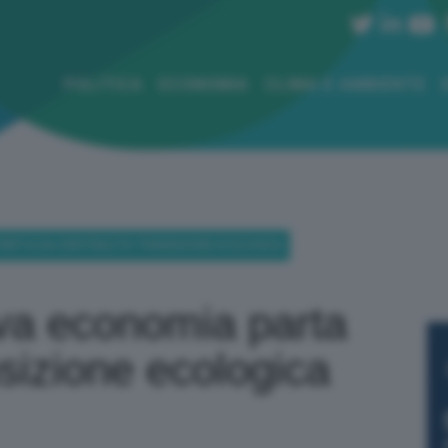
POLITICA
ECONOMIA
CLIMA E AMBIENTE
 PARTA DA CENTRALITÀ TRANSIZIONE ECOLOGICA
va economia parta
nsizione ecologica