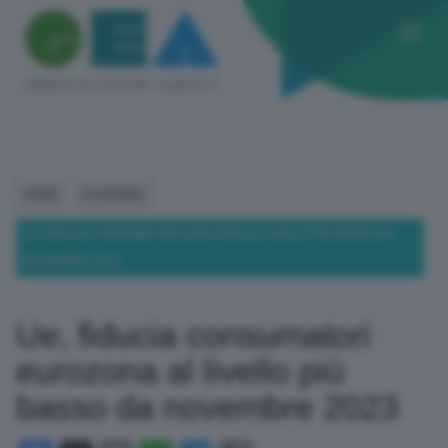
HOME
ECONOMIA
UE, FIDUCIA CONSUMATORI EUROZONA AL LIVELLO PIÙ BASSO DA
NOVEMBRE 2023
Ue, fiducia consumatori
eurozona al livello più
basso da novembre 2023