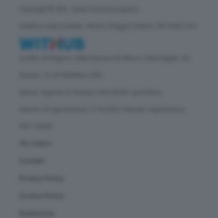
Copyright © GEA - Green Economy Agency
Direttore responsabile: Vittorio Oreggia | Editore: WITHUB S.P.A.
Iscritta nel Registro delle Imprese di Milano | Sede legale: Via
Rubens 19, 20158 Milano (MI)
Natura: Agenzia di Stampa | Periodicità: quotidiana
Numero di registrazione: 2172/2022 | Numero registrazione
ROC: 30628
Chi siamo
Contatti
Privacy Policy
Cookie Policy
Redazione