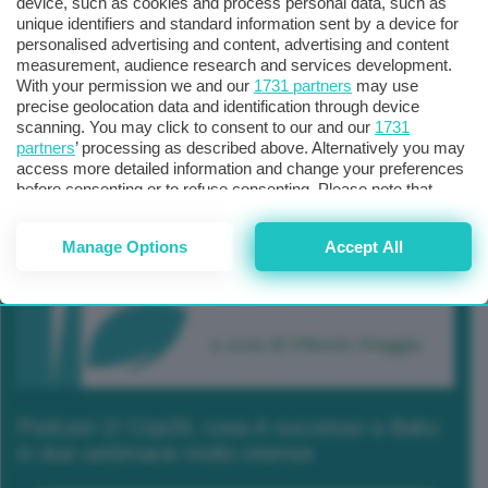
device, such as cookies and process personal data, such as
unique identifiers and standard information sent by a device for
personalised advertising and content, advertising and content
measurement, audience research and services development.
With your permission we and our
1731 partners
may use
precise geolocation data and identification through device
scanning. You may click to consent to our and our
1731
partners
’ processing as described above. Alternatively you may
access more detailed information and change your preferences
before consenting or to refuse consenting. Please note that
some processing of your personal data may not require your
consent, but you have a right to object to such processing. Your
Manage Options
Accept All
preferences will apply to this website only. You can change
your preferences or withdraw your consent at any time by
returning to this site and clicking the
privacy policy
button at the
bottom of the webpage.
Podcast 2/ Cop29, cosa è successo a Baku
in due settimane molto intense