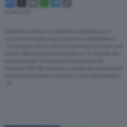
Facebook
X
Email
WhatsApp
Telegram
Copy
Link
22 Aprile 2025
L’indicatore di fiducia dei consumatori dell’area euro è
sceso per il secondo mese consecutivo, attestandosi a
-16,7 ad aprile, con un calo di 2,2 punti rispetto a marzo e al
di sotto delle aspettative di mercato di -15, secondo una
stima preliminare. Si tratta del livello più basso da
novembre 2023. Nel frattempo, il morale dei consumatori in
tutta l’Unione europea è sceso di 2,1 punti, attestandosi a
-16.