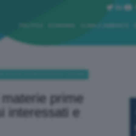
POLITICA
ECONOMIA
CLIMA E AMBIENTE
ME CRITICHE CON PAESI INTERESSATI E AFFIDABILI
b materie prime
i interessati e