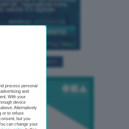
TUTTI GLI EVENTI CONNACT
and process personal
 advertising and
ent. With your
through device
above. Alternatively
 or to refuse
consent, but you
. You can change your