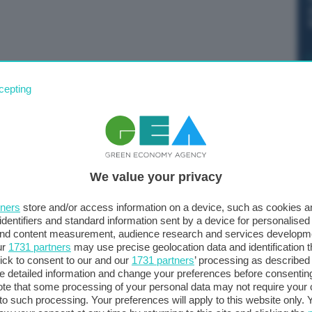
trategia Ue per l’approvvigionamento delle materie
cepting
ede l’istituzione di un Club delle materie prime critiche
hi di risorse per promuovere un approvvigionamento
 di regolamento presentata oggi dalla Commissione
We value your privacy
tners
store and/or access information on a device, such as cookies 
identifiers and standard information sent by a device for personalised
no la condivisione di criteri commerciali, la trasparenza
 and content measurement, audience research and services developm
ur
1731 partners
may use precise geolocation data and identification 
one di “investimenti sostenibili nei Paesi produttori”
ick to consent to our and our
1731 partners
’ processing as described 
”. Sarà la Commissione Ue ad avviare discussioni con i
detailed information and change your preferences before consenting
el Club, come nel caso dell’annuncio dello scorso 10
te that some processing of your personal data may not require your 
t to such processing. Your preferences will apply to this website only
iti per un accordo mirato sui minerali critici.