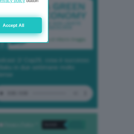
privacy policy
button
Accept All
dcast 2/ Cop29, cosa è successo
Baku in due settimane molto
tense
Privacy Policy
. *