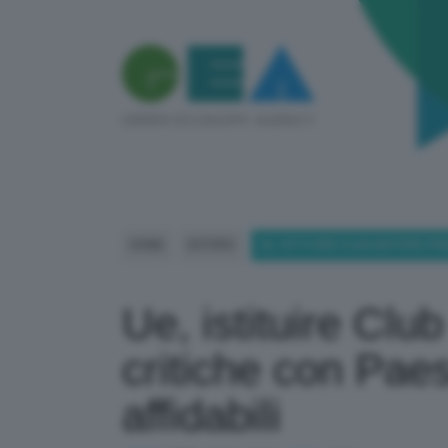
HOME
ESTERO
UE, ISTITUIRE CLUB MATERIE PRI
Ue, istituire Clu
critiche con Paes
affidabili