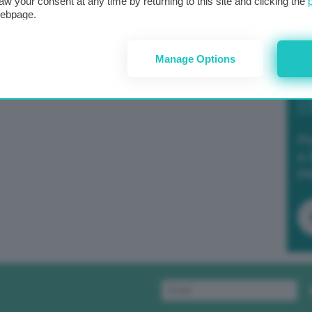
aw your consent at any time by returning to this site and clicking the
webpage.
Manage Options
Po
a 
in