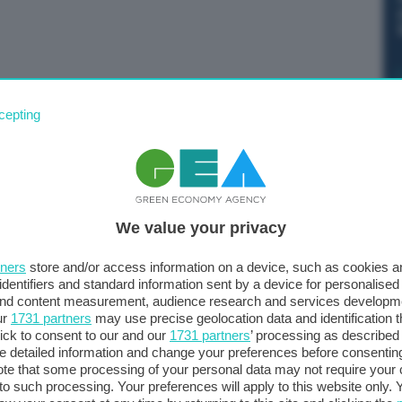
rio italiano designato per la prossima Commissione
cepting
a ha dimostrato nell’audizione di stamattina al
erito, gli è valsa l’apprezzamento di moltissimi
uni esponenti della sinistra italiana lo hanno
 questo trovo inconcepibile che alcuni esponenti del PD
We value your privacy
liano designato la vicepresidenza esecutiva della
taria del PD se questa è la sua posizione ufficiale:
tners
store and/or access information on a device, such as cookies 
mpedirle di avere una maggiore influenza anche su settori
identifiers and standard information sent by a device for personalised
rti e infrastrutture strategiche. Possibile che
 and content measurement, audience research and services developm
ur
1731 partners
may use precise geolocation data and identification 
’interesse collettivo?”. Lo scrive su X la premier, Giorgia
ick to consent to our and our
1731 partners
’ processing as described 
detailed information and change your preferences before consenting
te that some processing of your personal data may not require your 
t to such processing. Your preferences will apply to this website only