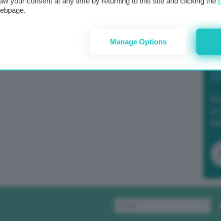
aw your consent at any time by returning to this site and clicking the
webpage.
Manage Options
Po
a 
in