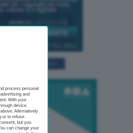
TUTTI GLI EVENTI CONNACT
and process personal
 advertising and
ent. With your
through device
above. Alternatively
 or to refuse
consent, but you
. You can change your