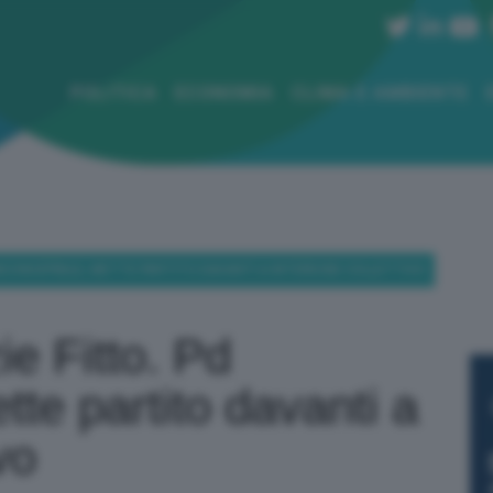
POLITICA
ECONOMIA
CLIMA E AMBIENTE
 INCONCEPIBILE, METTE PARTITO DAVANTI A INTERESSE COLLETTIVO
e Fitto. Pd
tte partito davanti a
vo