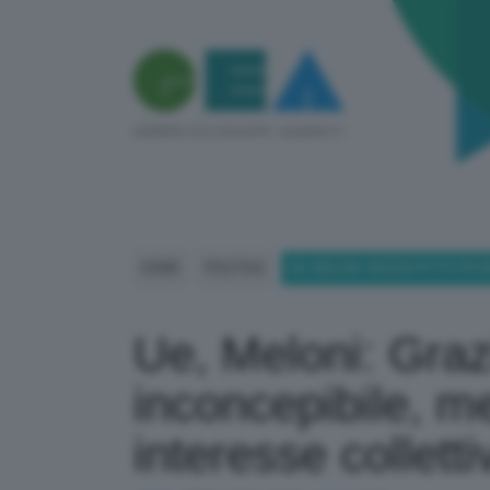
HOME
POLITICA
UE, MELONI: GRAZIE FITTO. PD
Ue, Meloni: Grazi
inconcepibile, me
interesse colletti