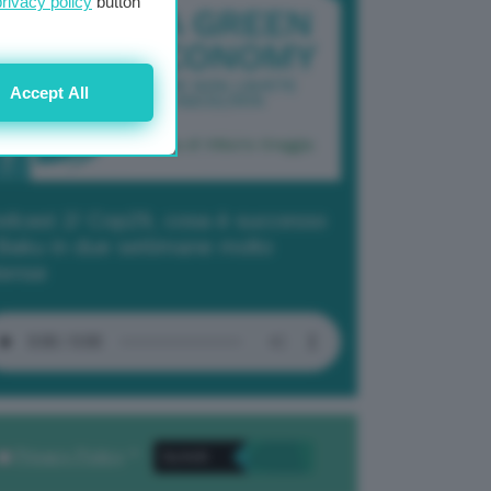
privacy policy
button
Accept All
dcast 2/ Cop29, cosa è successo
Baku in due settimane molto
tense
Privacy Policy
. *