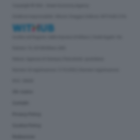
Copyright © GEA - Green Economy Agency
Direttore responsabile: Vittorio Oreggia | Editore: WITHUB S.P.A.
Iscritta nel Registro delle Imprese di Milano | Sede legale: Via
Rubens 19, 20158 Milano (MI)
Natura: Agenzia di Stampa | Periodicità: quotidiana
Numero di registrazione: 2172/2022 | Numero registrazione
ROC: 30628
Chi siamo
Contatti
Privacy Policy
Cookie Policy
Redazione