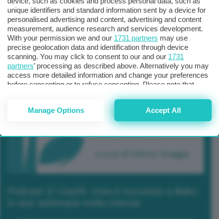
device, such as cookies and process personal data, such as
unique identifiers and standard information sent by a device for
personalised advertising and content, advertising and content
measurement, audience research and services development.
With your permission we and our
1731 partners
may use
precise geolocation data and identification through device
scanning. You may click to consent to our and our
1731
partners
’ processing as described above. Alternatively you may
access more detailed information and change your preferences
before consenting or to refuse consenting. Please note that
some processing of your personal data may not require your
consent, but you have a right to object to such processing. Your
Manage Options
Accept All
preferences will apply to this website only. You can change
your preferences or withdraw your consent at any time by
returning to this site and clicking the
privacy policy
button at the
bottom of the webpage.
Podcast 2/ Cop29, cosa è successo a Baku
in due settimane molto intense