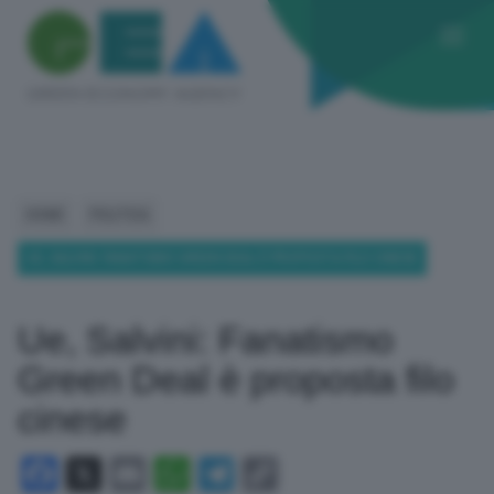
HOME
POLITICA
UE, SALVINI: FANATISMO GREEN DEAL È PROPOSTA FILO CINESE
Ue, Salvini: Fanatismo
Green Deal è proposta filo
cinese
Facebook
X
Email
WhatsApp
Telegram
Copy