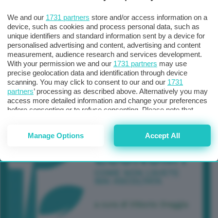
We and our
1731 partners
store and/or access information on a
device, such as cookies and process personal data, such as
unique identifiers and standard information sent by a device for
personalised advertising and content, advertising and content
measurement, audience research and services development.
With your permission we and our
1731 partners
may use
precise geolocation data and identification through device
scanning. You may click to consent to our and our
1731
partners
’ processing as described above. Alternatively you may
access more detailed information and change your preferences
before consenting or to refuse consenting. Please note that
some processing of your personal data may not require your
consent, but you have a right to object to such processing. Your
Manage Options
Accept All
preferences will apply to this website only. You can change
your preferences or withdraw your consent at any time by
returning to this site and clicking the
privacy policy
button at the
bottom of the webpage.