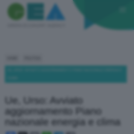
HOME
POLITICA
UE, URSO: AVVIATO AGGIORNAMENTO PIANO NAZIONALE ENERGIA E
CLIMA
Ue, Urso: Avviato
aggiornamento Piano
nazionale energia e clima