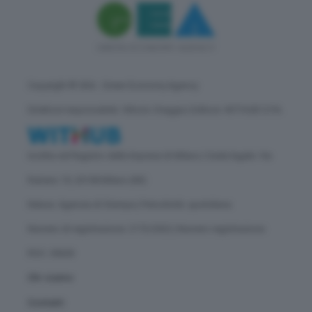
Copyright © GEA - Green Economy Agency
Direttore responsabile: Vittorio Oreggia | Editore: WITHUB S.P.A.
Iscritta nel Registro delle Imprese di Milano | Sede legale: Via
Rubens 19, 20158 Milano (MI)
Natura: Agenzia di Stampa | Periodicità: quotidiana
Numero di registrazione: 2172/2022 | Numero registrazione
ROC: 30628
Chi siamo
Contatti