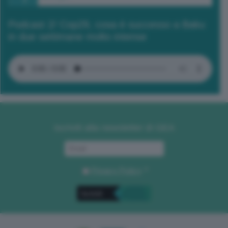
Podcast 2/ Cop29, cosa è successo a Baku
in due settimane molto intense
Iscriviti alla newsletter di GEA
Privacy Policy
. *