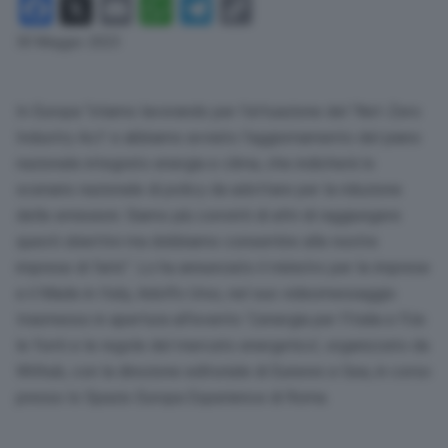
Facebook
X
Email
WhatsApp
Telegram
Copy
Link
30 Maggio 2023
In Europa “stiamo lavorando per l’attuazione del ‘Net-Zero
Industry Act’ e abbiamo avviato l’aggiornamento del piano
nazionale integrato energia e clima, che indicherà lo
scenario nazionale di policy da adottare per la riduzione
delle emissioni. Siamo più convinti di altri di raggiungere
questi obiettivi ma dobbiamo consentire alle nostre
imprese di farlo”. Lo ha annunciato il ministro per le imprese
e il Made in Italy, Adolfo Urso, nel suo videomessaggio
trasmesso in apertura all’evento ‘L’energia per l’Italia e l’Ue:
le fonti e le regole del mercato energetico’, organizzato da
Withub, con la direzione editoriale di Eunews e Gea, in corso
presso lo Spazio Europa Experience di Roma.