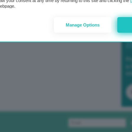
aw your consent at any time by returning to this site and clicking the
webpage.
Manage Options
Po
a 
in