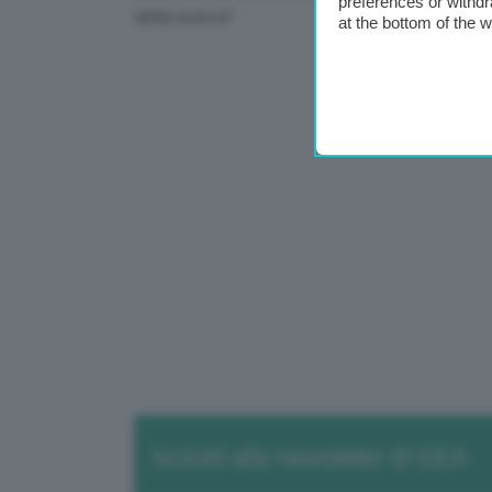
preferences or withdr
della ricerca”
at the bottom of the 
Iscriviti alla newsletter di GEA