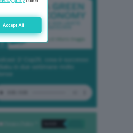
privacy policy
button
Accept All
dcast 2/ Cop29, cosa è successo
Baku in due settimane molto
tense
Privacy Policy
. *