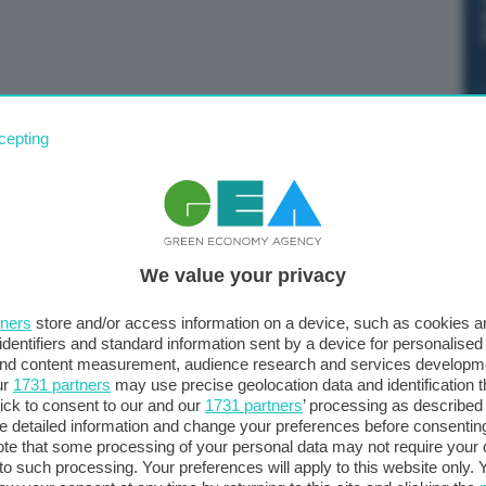
o europeo non c’è una ‘maggioranza progressista’
cepting
che, in determinate occasioni, si sono uniti sulle questioni
iose. Il Ppe non potrà essere messo in minoranza, né
elle, segretario generale dal 2009 al 2022, ha guidato
ek, Schulz, Tajani, Sassoli e Metsola). Oggi è il
We value your privacy
 Centre, il think tank vicino ai popolari. In una
Green Deal ora cambierà, si passerà dalla definizione
tners
store and/or access information on a device, such as cookies 
tinaia di atti delegati da parte della Commissione, fino
identifiers and standard information sent by a device for personalised
ziamento. Alla luce della mutata situazione
 and content measurement, audience research and services developm
ur
1731 partners
may use precise geolocation data and identification 
vo Parlamento sia dominato dalle questioni della Difesa,
ick to consent to our and our
1731 partners
’ processing as described 
ssimo bilancio pluriennale che sarà presentato a febbraio
detailed information and change your preferences before consenting
ruciale per finanziare l’allargamento, il Green Deal, la
te that some processing of your personal data may not require your 
t to such processing. Your preferences will apply to this website only
vità europea legata ai temi delle reti transnazionali e