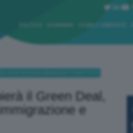
POLITICA
ECONOMIA
CLIMA E AMBIENTE
DEAL, PRIORITARI DIFESA, IMMIGRAZIONE E COMPETITIVITÀ
erà il Green Deal,
, immigrazione e