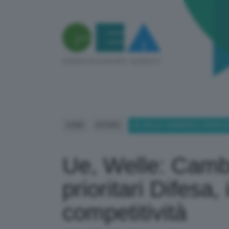
HOME
ESTERO
UE, WELLE: CAMBIERÀ IL GREEN 
Ue, Welle: Cambi
prioritari Difesa
competitività