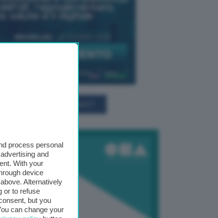
TUTTI GLI EVENTI CONNACT
and process personal
 advertising and
ent. With your
through device
above. Alternatively
 or to refuse
consent, but you
. You can change your