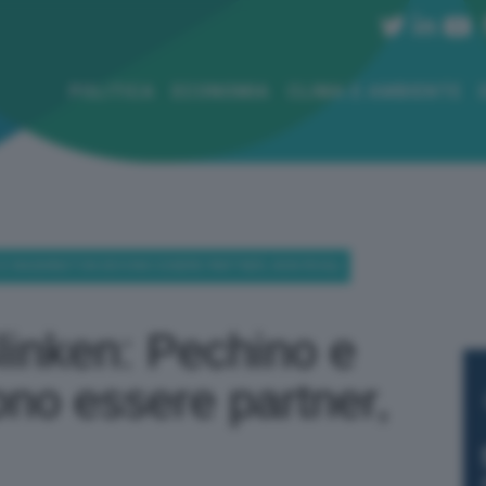
POLITICA
ECONOMIA
CLIMA E AMBIENTE
NO E WASHINGTON DEVONO ESSERE PARTNER, NON RIVALI
linken: Pechino e
no essere partner,