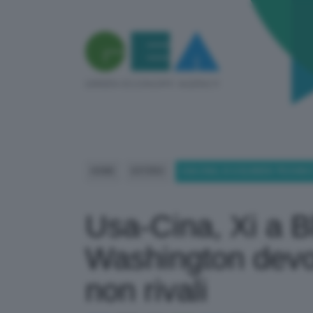
HOME
ESTERO
USA-CINA, XI A BLINKEN: PECHI
Usa-Cina, Xi a B
Washington devo
non rivali