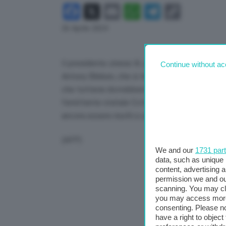
Facebook
X
Email
WhatsApp
Telegram
Copy
Link
26 Aprile 2024
Il presidente cinese Xi Jinping, nel lungo incon
Continue without ac
Antony Blinken, che si trova a Pechino, ha spie
che tuttavia dovrebbero “essere partner, non riv
l’emittente statale Cctv, “i due Paesi dovrebbe
ancora essere risolti e ulteriori sforzi sono anc
(AFP)
We and our
1731 par
data, such as unique 
content, advertising
permission we and o
scanning. You may cl
you may access more 
consenting. Please no
have a right to objec