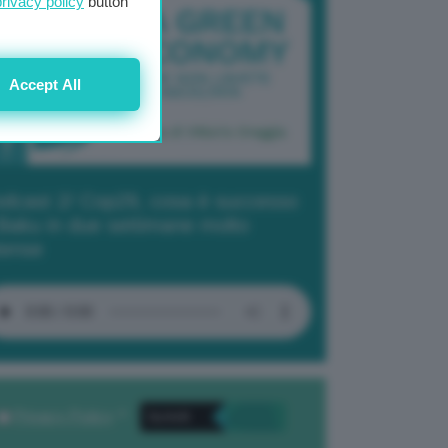
privacy policy
button
Accept All
dcast 2/ Cop29, cosa è successo
Baku in due settimane molto
tense
Privacy Policy
. *