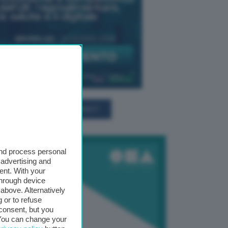
TUTTI GLI EVENTI CONNACT
and process personal
 advertising and
ent. With your
through device
above. Alternatively
 or to refuse
consent, but you
. You can change your