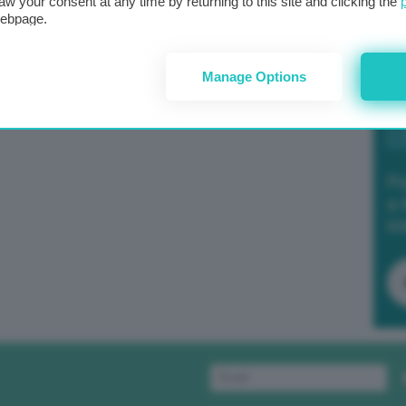
aw your consent at any time by returning to this site and clicking the
webpage.
Manage Options
Po
a 
in