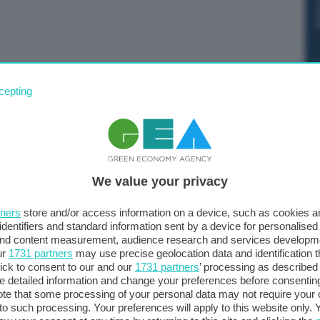
tro avuto oggi con il segretario di Stato americano,
cepting
gato che rimangono “molti problemi” tra i due Paesi,
ali”. A riferirlo sono i media statali cinesi. Secondo
ro essere partner, non rivali”. “Molti problemi devono
ora possibili”, ha sottolineato.
We value your privacy
tners
store and/or access information on a device, such as cookies 
identifiers and standard information sent by a device for personalised
 and content measurement, audience research and services developm
ur
1731 partners
may use precise geolocation data and identification 
ick to consent to our and our
1731 partners
’ processing as described 
detailed information and change your preferences before consenting
te that some processing of your personal data may not require your 
t to such processing. Your preferences will apply to this website only