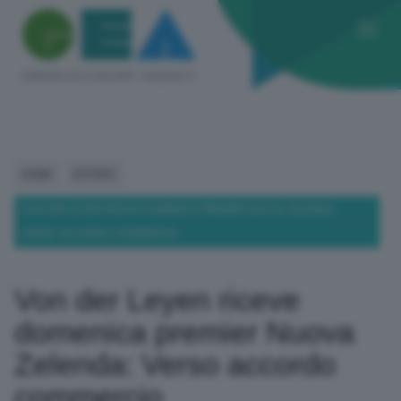
HOME
ESTERO
VON DER LEYEN RICEVE DOMENICA PREMIER NUOVA ZELENDA:
VERSO ACCORDO COMMERCIO
Von der Leyen riceve
domenica premier Nuova
Zelenda: Verso accordo
commercio