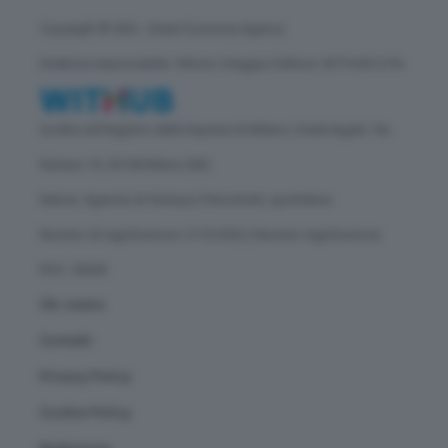
Copyright © GEA - Green Economy Agency
Direttore responsabile: Vittorio Oreggia | Editore: WITHUB S.P.A.
Iscritta nel Registro delle Imprese di Milano | Sede legale: Via
Rubens 19, 20158 Milano (MI)
Natura: Agenzia di Stampa | Periodicità: quotidiana
Numero di registrazione: 2172/2022 | Numero registrazione
ROC: 30628
Chi siamo
Contatti
Privacy Policy
Cookie Policy