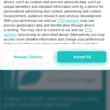
device, such as cookies and process personal data, such as
unique identifiers and standard information sent by a device for
personalised advertising and content, advertising and content
measurement, audience research and services development.
With your permission we and our
1731 partners
may use
precise geolocation data and identification through device
scanning. You may click to consent to our and our
1731
partners
’ processing as described above. Alternatively you may
access more detailed information and change your preferences
before consenting or to refuse consenting. Please note that
some processing of your personal data may not require your
consent, but you have a right to object to such processing. Your
Manage Options
Accept All
preferences will apply to this website only. You can change
your preferences or withdraw your consent at any time by
returning to this site and clicking the
privacy policy
button at the
bottom of the webpage.
Podcast 2/ Cop29, cosa è successo a Baku
in due settimane molto intense