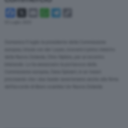
Facebook
X
Email
WhatsApp
Telegram
Copy
Link
03 Luglio 2023
Domenica 9 luglio la presidente della Commissione
europea, Ursula von der Leyen, riceverà il primo ministro
della Nuova Zelanda, Chris Hipkins, per un incontro
bilaterale. Lo ha annunciato la portavoce della
Commissione europea, Dana Spinant, in un tweet
precisando che i due leader assisteranno anche alla firma
dell’accordo di libero scambio Ue-Nuova Zelanda.