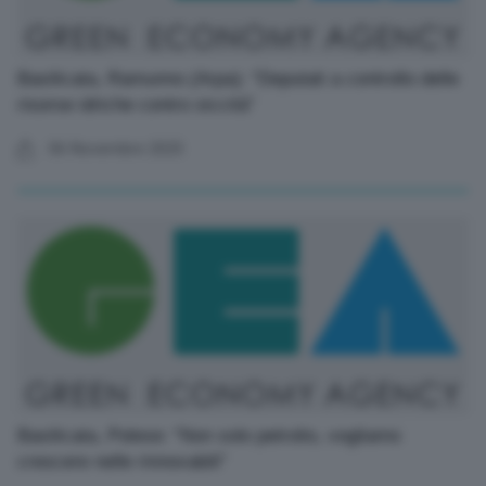
Basilicata, Ramunno (Arpa): “Deputati a controllo delle
risorse idriche contro siccità”
06 Novembre 2025
Basilicata, Polese: “Non solo petrolio, vogliamo
crescere nelle rinnovabili”