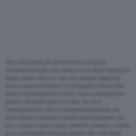
“Q8 è una società che da molti anni si occupa di
sostenibilità perché vuole avere un ruolo da protagonista in
questo ambito. Non è un caso che abbiamo pubblicato
diverse edizioni del Bilancio di sostenibilità, l’ultima delle
quali è stata rilasciata di recente. È una sostenibilità che
guarda a 360 gradi a questo mondo. Per noi è
fondamentale non solo la sostenibilità ambientale, ma
anche quella economica e sociale, perché pensiamo che
solo in questo modo si possa realmente chiudere il cerchio
di una sostenibilità che possa definirsi tale a 360 gradi”.