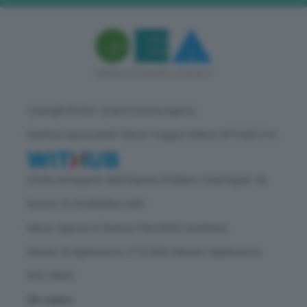
Copyright © GEA - Green Economy Agency
Direttore responsabile: Vittorio Oreggia | Editore: WITHUB S.P.A.
Iscritta nel Registro delle Imprese di Milano | Sede legale: Via
Rubens 19, 20158 Milano (MI)
Natura: Agenzia di Stampa | Periodicità: quotidiana
Numero di registrazione: 2172/2022 | Numero registrazione
ROC: 30628
Chi siamo