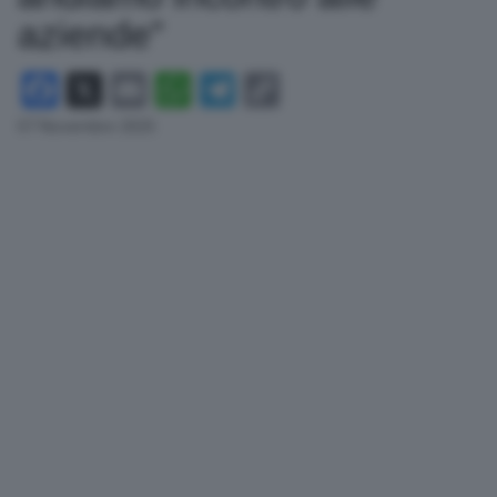
aziende”
Facebook
X
Email
WhatsApp
Telegram
Copy
Link
07 Novembre 2025