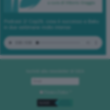
Podcast 2/ Cop29, cosa è successo a Baku
in due settimane molto intense
Iscriviti alla newsletter di GEA
Privacy Policy
. *