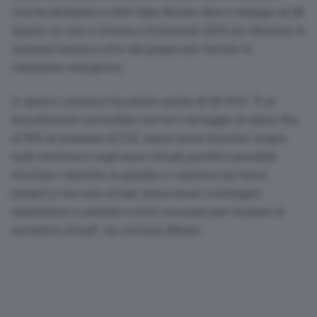
Così ha dichiarato a GEA Fabio Bersini, direct manager di Q8
Quaser srl, che si trovava a Ecomondo 2025 per illustrare le
soluzioni messe in atto dal gruppo per favorire la
transizione energetica.
In questo contesto ha parlato anche di Q8 HVO: “È un
biocarburante sostenibile che ha il vantaggio di ridurre fino
al 90% le emissioni di CO2, senza dover investire troppo
sulle strutture e sugli asset attuali, poiché è possibile
sfruttare i depositi, le pipeline e i serbatoi dei mezzi
pesanti e non solo attuali, senza dover costringere
imprenditori e aziende a sforzi eccessivi per recepire le
normative attuali”, ha concluso Bersini.