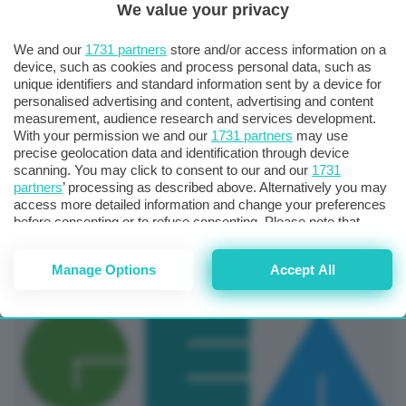
We value your privacy
We and our
1731 partners
store and/or access information on a
device, such as cookies and process personal data, such as
unique identifiers and standard information sent by a device for
personalised advertising and content, advertising and content
measurement, audience research and services development.
With your permission we and our
1731 partners
may use
precise geolocation data and identification through device
scanning. You may click to consent to our and our
1731
Manzo (Asvis): “Indietreggiare su sostenibilità espone
partners
’ processing as described above. Alternatively you may
le aziende a rischi”
access more detailed information and change your preferences
before consenting or to refuse consenting. Please note that
some processing of your personal data may not require your
07 Novembre 2025
consent, but you have a right to object to such processing. Your
Manage Options
Accept All
preferences will apply to this website only. You can change
your preferences or withdraw your consent at any time by
returning to this site and clicking the
privacy policy
button at the
bottom of the webpage.