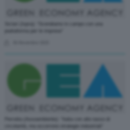
Siclari (Ispra): “Scendiamo in campo con una
piattaforma per le imprese”
06 Novembre 2025
Perrotta (Assoambiente): “Italia con alto tasso di
circolarità, ma occorrono strategie industriali”