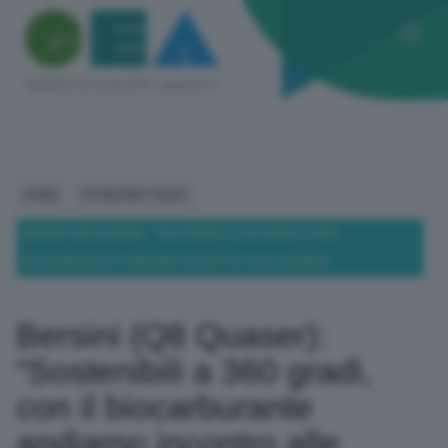
HOME
ECOMONDO VIDEO
BERSINI (Q8 QUASER): “SOSTENIBILI A 360 GRADI, CON IL
BIOCARBURANTE ANDIAMO INCONTRO ALLE AZIENDE”
Bersini (Q8 Quaser):
“Sostenibili a 360 gradi,
con il biocarburante
andiamo incontro alle