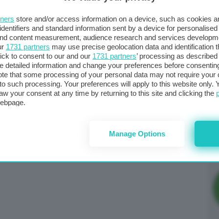
in spazi confinati siano eseguite da personale,
i e infortuni. In aggiunta, stiamo sviluppando soluzioni
tners
store and/or access information on a device, such as cookies 
identifiers and standard information sent by a device for personalised
ici degli impianti di gestione dei rifiuti, che è
 and content measurement, audience research and services developm
ur
1731 partners
may use precise geolocation data and identification 
ick to consent to our and our
1731 partners
’ processing as described 
detailed information and change your preferences before consenting
te that some processing of your personal data may not require your 
t to such processing. Your preferences will apply to this website only
aw your consent at any time by returning to this site and clicking the
Se
webpage.
pe
Manage Options