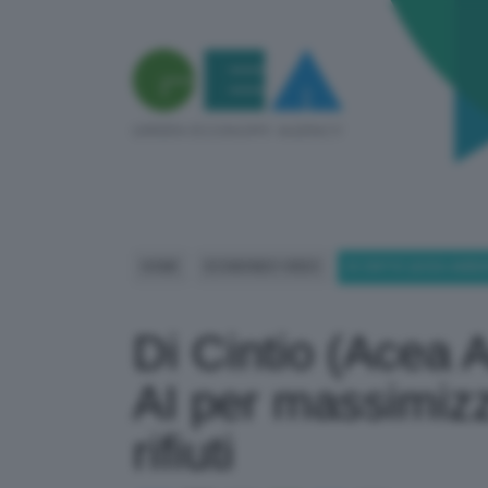
HOME
ECOMONDO VIDEO
DI CINTIO (ACEA AMBIE
Di Cintio (Acea 
AI per massimizz
rifiuti