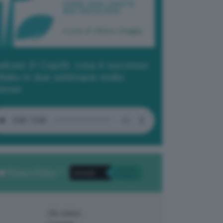
dcast 2/ Cop29, cosa è successo
Baku in due settimane molto
tense
Privacy Policy
. *
Chi siamo