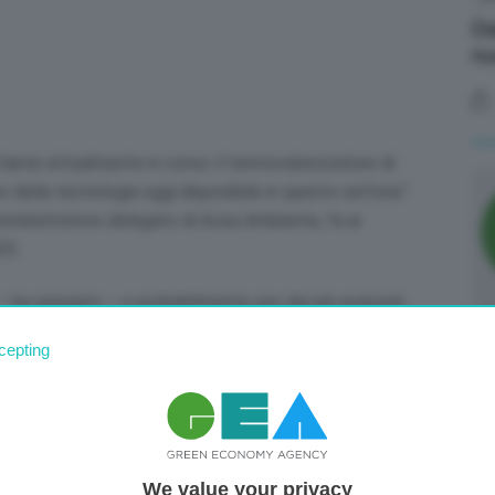
Da
nu
tante attualmente in corso: il termovalorizzatore di
 della tecnologia oggi disponibile in questo settore”.
mministratore delegato di Acea Ambiente, fa ai
25.
 – ha spiegato – e probabilmente uno dei più avanzati
lcuni spunti sulle soluzioni innovative che stiamo
cepting
Ta
 ci aiutano a migliorare e a massimizzare la nostra
hu
dole nuova vita. Ad esempio attraverso l’applicazione
cr
o dei rifiuti, oppure soluzioni che ci permettono di
etti. Un esempio è l’utilizzo di soluzioni basate su droni
mello digitale’ (digital twin) delle caldaie dei nostri
We value your privacy