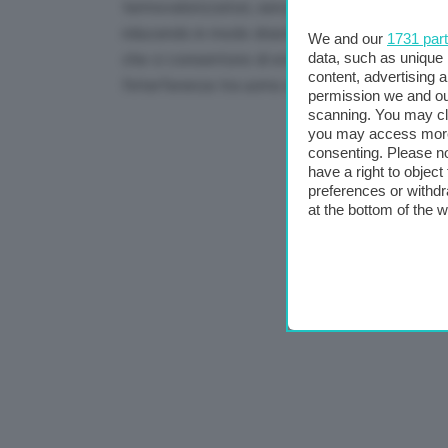
termovalorizzatori, senza che queste ispezioni 
riducendo in modo drastico il rischio di incident
We and our
1731 par
data, such as unique 
che ci consentono di evitare uno dei problemi tip
content, advertising
l’interferenza tra uomo e macchina”.
permission we and o
scanning. You may cl
you may access more 
consenting. Please no
have a right to objec
preferences or withdr
at the bottom of the 