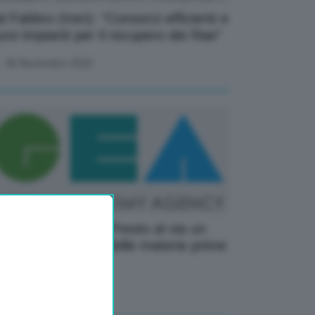
l Fabbro (Iren): “Consorzi efficienti e
ovi impianti per il recupero dei Rae”
06 Novembre 2025
mmaro (ENEA): “Presto al via un
b per il recupero delle materie prime
itiche”
07 Novembre 2025