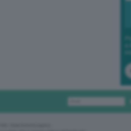
Po
a 
in
 GEA - Green Economy Agency