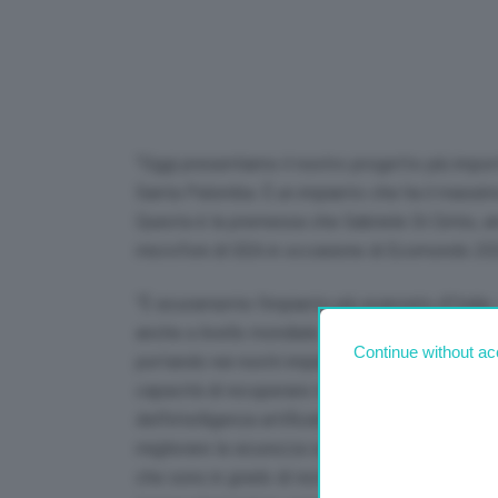
“Oggi presentiamo il nostro progetto più impor
Santa Palomba. È un impianto che ha il massimo
Questa è la premessa che Gabriele Di Cintio, a
microfoni di GEA in occasione di Ecomondo 20
“È sicuramente l’impianto più avanzato d’Italia
anche a livello mondiale. Inoltre, presentiamo a
Continue without ac
portando nei nostri impianti: sono soluzioni che
capacità di recuperare materia dai rifiuti, dan
dell’intelligenza artificiale per il riconosciment
migliorare la sicurezza sul lavoro dei nostri add
che sono in grado di restituirci il cosiddetto ‘ge