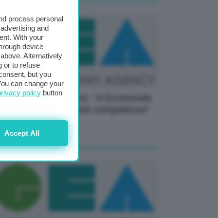
and process personal
 advertising and
ent. With your
through device
above. Alternatively
 or to refuse
consent, but you
. You can change your
privacy policy
button
meria (Edison Next): “A Ecomondo
r esprimere le nostre competenze”
07 Novembre 2025
Accept All