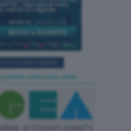
TUTTI GLI EVENTI CONNACT
 potrebbe interessare anche