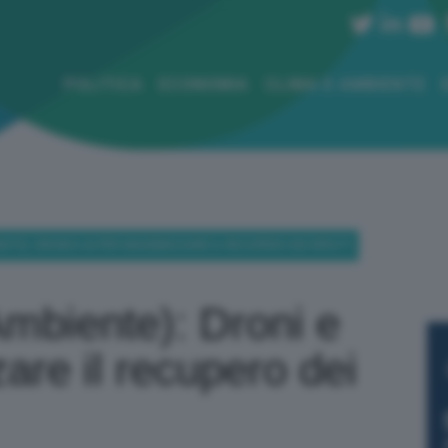
POLITICA
ECONOMIA
CLIMA E AMBIENTE
NTE): DRONI E AI PER MASSIMIZZARE IL RECUPERO DEI RIFIUTI
Ambiente): Droni e
are il recupero dei