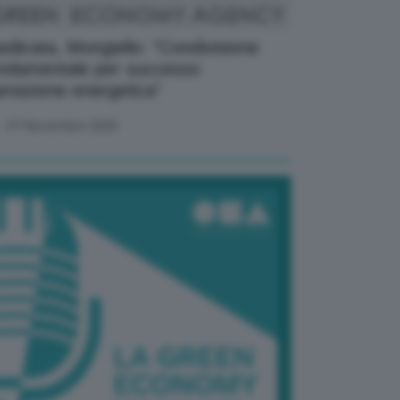
silicata, Mongiello: “Condivisione
ndamentale per successo
ansizione energetica”
07 Novembre 2025