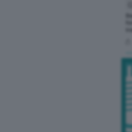
Ba
fo
tr