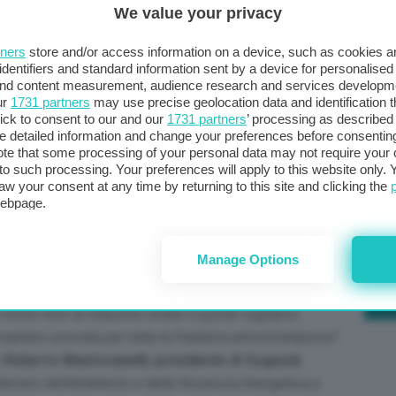
We value your privacy
tners
store and/or access information on a device, such as cookies 
identifiers and standard information sent by a device for personalised
 and content measurement, audience research and services developm
ur
1731 partners
may use precise geolocation data and identification 
ick to consent to our and our
1731 partners
’ processing as described 
ntà di rilanciare tutte le attività aziendali e porci
detailed information and change your preferences before consenting
operativo del ministero dell’Ambiente, delle
te that some processing of your personal data may not require your 
t to such processing. Your preferences will apply to this website only
Po
a amministrazione nel processo di transizione ecologica
aw your consent at any time by returning to this site and clicking the
a 
l territorio. Siamo impegnati nelle attività di bonifica,
webpage.
in
ari, commissario alla depurazione in particolare, e
operazione internazionale, abbiamo già delle attività in
Manage Options
etto al passato è quella di porci a disposizione in
 quindi proprio come il soggetto che arriva e dà
r un know how di massimo livello e quindi vogliamo
aniera concreta per tutta la Pubblica amministrazione
”.
,
Roberto Mantovanelli, presidente di Sogesid
,
ministero dell’Ambiente e della Sicurezza Energetica e