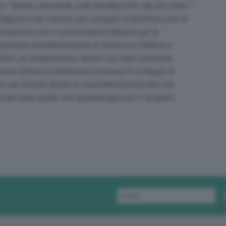
i. “
Stiamo lavorando sulla tematica Pnrr dei siti orfani
–
egioni e dei Comuni per i progetti di bonifica e poi di
convenzione con il commissario Fattuzzo per le
uardano prevalentemente la Sicilia e la Calabria e
ni, di collaborazioni, anche con delle università.
ess School la settimana scorsa per lo sviluppo di
amo per firmare anche un importante protocollo con
e per tutto quello che riguarda appunto il recupero