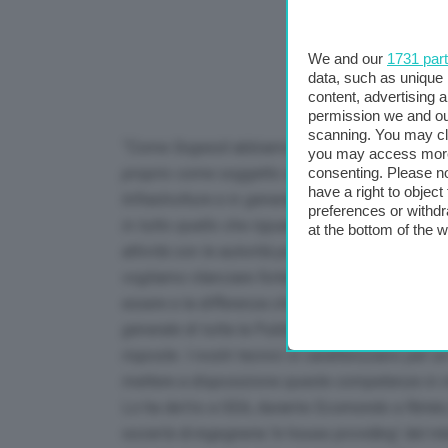
We and our
1731 par
data, such as unique 
content, advertising
permission we and o
scanning. You may cl
“Come Sogesid abbiamo in questo momento la volo
you may access more 
proprio come soggetto operativo, come braccio 
consenting. Please no
have a right to objec
Infrastrutture e in generale di tutta la Pubblic
preferences or withdr
in tutto quello che riguarda la trasformazione de
at the bottom of the 
attività con le autorità portuali, con i commiss
vogliamo rilanciare fortemente le attività di co
essere e la differenza che vogliamo marcare risp
generale di tutta la Pubblica amministrazione e
risposte. I nostri tecnici si caratterizzano pe
mettere a disposizione queste competenze in m
Lo ha detto a GEA, durante Ecomondo a Rimini
società di ingegneria ‘in house providing’ del 