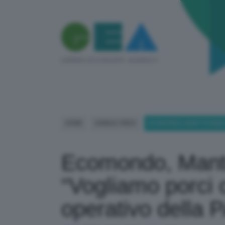
HOME
CANALE VIDEO
ECOMONDO, MANTOVANELLI
Ecomondo, Manto
“Vogliamo porci
operativo della 