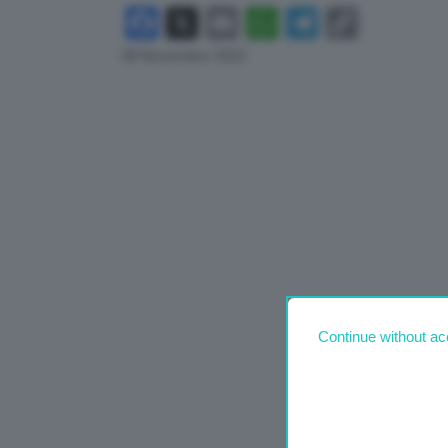
Facebook
X
Email
WhatsApp
Telegram
Copy
Link
08 Novembre 2023
Continue without ac