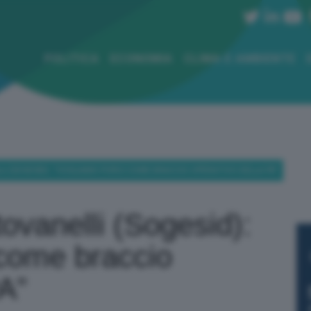
POLITICA
ECONOMIA
CLIMA E AMBIENTE
 (SOGESID): “VOGLIAMO PORCI COME BRACCIO OPERATIVO DELLA PA”
vanelli (Sogesid):
 come braccio
PA”