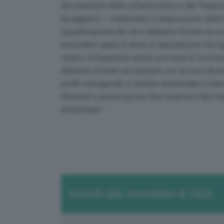
del ministero delle Infrastrutture e dei Trasport
ha aggiunto –
mettendoci a disposizione delle R
riqualificazione dei siti e abbiamo firmato la 
importanti opere in tema di depurazione che rig
stiamo sviluppando anche una serie di convenzio
Abbiamo firmato ad esempio con la Luiss Busin
profili manageriali in ambito ambientale e sti
Remtech e anche qui per fare sistema e fare ret
ambiental
e”.
Iscriviti alla newsletter di GEA