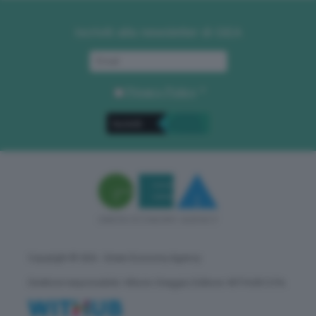
Iscriviti alla newsletter di GEA
Privacy Policy
. *
Copyright © GEA - Green Economy Agency
Direttore responsabile: Vittorio Oreggia | Editore: WITHUB S.P.A.