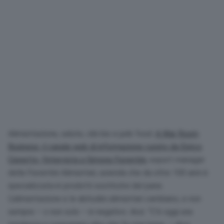
Alimentazione, salute, cibi bio e junk food.
A War Room
Business, il canale web di informazione curato da Enrico
Cisnetto, l’intervista a Simona Fiorentini
, export manager
della Fiorentini Alimentari, azienda che da oltre 100 anni è
specializzata in prodotti sostitutivi del pane.
L’alimentazione e le abitudini alimentari cambiano, e non
sempre – o non solo – in negativo. Anzi. “C’è oggi una