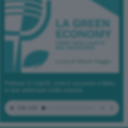
Podcast 2/ Cop29, cosa è successo a Baku
in due settimane molto intense