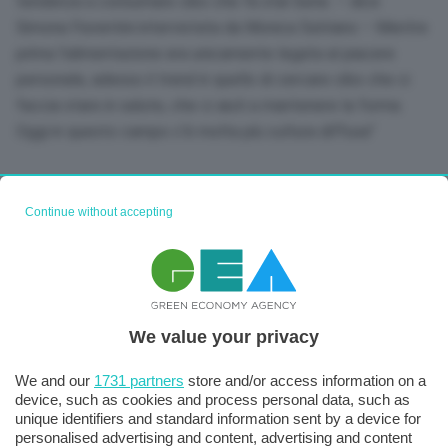
tendenza a consumare cibo che fa star bene. – dice
Simona Fiorentini intervistata da Monica Satriano – Mentre
prima l’alimentazione era unicamente legata al piacere
personale, adesso il trend è quello di cercare cibo che ci
faccia stare in salute, che ci aiuti a mantenere la forma.
Oggi in questo campo c’è molta più cultura diffusa”
alimentazione
,
biologico
Tags:
Continue without accepting
We value your privacy
We and our
1731 partners
store and/or access information on a
device, such as cookies and process personal data, such as
unique identifiers and standard information sent by a device for
personalised advertising and content, advertising and content