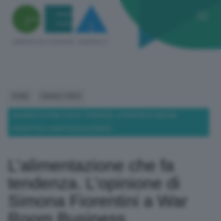
HOME
CANALE VIDEO
L’ALIMENTAZIONE CHE FA TENDENZA. L’OPINIONE DI SIMONA
FIORENTINI A WAR ROOM BUSINESS
L’alimentazione che fa
tendenza. L’opinione di
Simona Fiorentini a War
Room Business