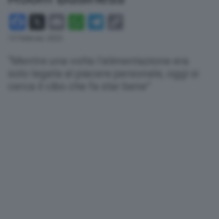
Facebook
X
Email
WhatsApp
Telegram
Copy
Link
13 Febbraio 2023
“Mentre una volta l’alimentazione era
solo legata al piacere personale, oggi si
cerca il cibo che fa star bene”