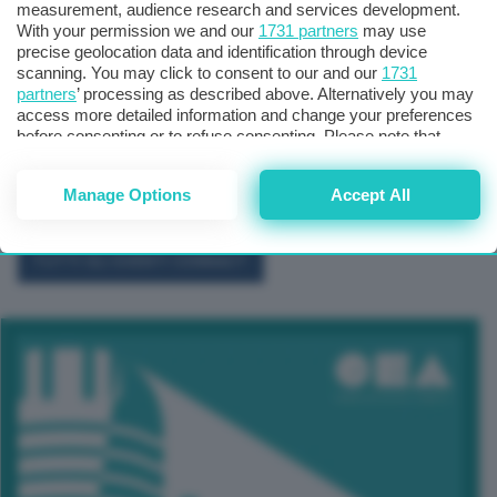
measurement, audience research and services development.
With your permission we and our
1731 partners
may use
precise geolocation data and identification through device
scanning. You may click to consent to our and our
1731
partners
’ processing as described above. Alternatively you may
access more detailed information and change your preferences
before consenting or to refuse consenting. Please note that
some processing of your personal data may not require your
consent, but you have a right to object to such processing. Your
Manage Options
Accept All
preferences will apply to this website only. You can change
your preferences or withdraw your consent at any time by
returning to this site and clicking the
privacy policy
button at the
bottom of the webpage.
TUTTI GLI EVENTI CONNACT