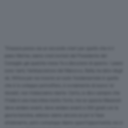
“Stasera penso sia un secondo start per quello che è il
piano Mattei, siamo stati invitati dal Presidente del
Consiglio già qualche mese fa a discutere di questo. I paesi
sono tanti, l’ambasciatore del Marocco, Balla, ha dato degli
ok, l’Africa per noi riveste un ruolo fondamentale in quello
che è lo sviluppo petrolifero, è ovviamente di nuovo ‘el
dorado’, non tralasciamo niente. Certo, io dico sempre che
l’Italia è una macchina molto forte, ma se questa Maserati
deve andare avanti, deve andare avanti a 360 gradi con la
giusta benzina, adesso siamo ancora un po’ in fase
altalenante, però comunque diamo quest’opportunità, noi ci