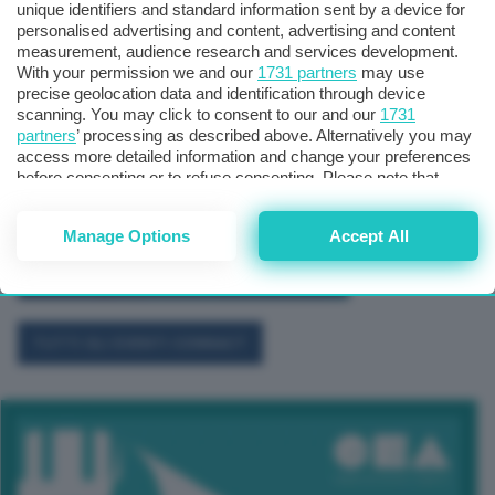
unique identifiers and standard information sent by a device for
personalised advertising and content, advertising and content
measurement, audience research and services development.
With your permission we and our
1731 partners
may use
precise geolocation data and identification through device
scanning. You may click to consent to our and our
1731
partners
’ processing as described above. Alternatively you may
access more detailed information and change your preferences
before consenting or to refuse consenting. Please note that
some processing of your personal data may not require your
consent, but you have a right to object to such processing. Your
Manage Options
Accept All
preferences will apply to this website only. You can change
your preferences or withdraw your consent at any time by
returning to this site and clicking the
privacy policy
button at the
bottom of the webpage.
TUTTI GLI EVENTI CONNACT