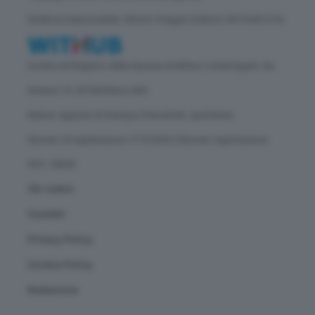
Direttore responsabile: Vittorio Oreggia | Editore: WITHUB S.P.A.
Iscritta nel Registro delle Imprese di Milano | Sede legale: Via
Rubens 19, 20158 Milano (MI)
Natura: Agenzia di Stampa | Periodicità: quotidiana
Numero di registrazione: 2172/2022 | Numero registrazione
ROC: 30628
Chi siamo
Contatti
Privacy Policy
Cookie Policy
Redazione