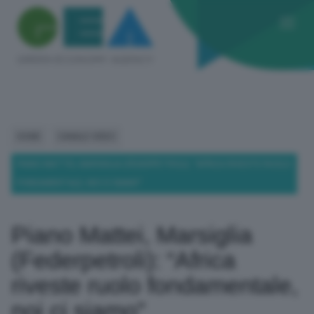
HOME
CANALE VIDEO
PIANO MATTEI, MARSIGLIA (FEDERPETROLI): “AFRICA RIVESTE RUOLO
FONDAMENTALE, NOI CI SIAMO”
Piano Mattei, Marsiglia
(Federpetroli): “Africa
riveste ruolo fondamentale,
noi ci siamo”