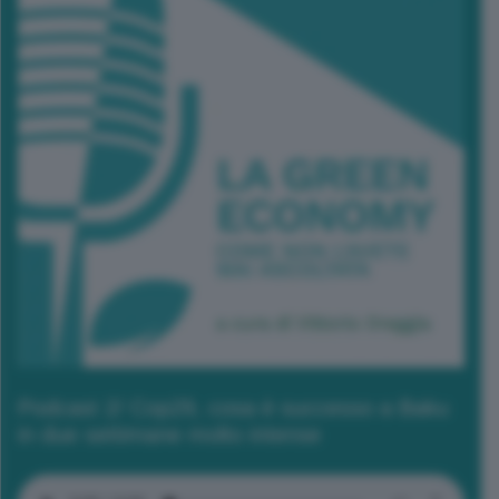
Podcast 2/ Cop29, cosa è successo a Baku
in due settimane molto intense