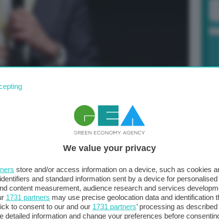
cepting
Po
a 
larve e farine di insetti, fino ad arrivare alla tanto
in
su tutta la linea quello che lancia Coldiretti
di fronte
dell’alimentazione. Una contrarietà che deriva da
We value your privacy
 sempre una: la difesa delle produzioni agroalimentari
i è passata dalle parole ai fatti. Lo testimonia la
tners
store and/or access information on a device, such as cookies 
identifiers and standard information sent by a device for personalised
egge che vieti la produzione, l’uso e la
 and content measurement, audience research and services developm
, dopo il
via libera della Food and Drug
ur
1731 partners
may use precise geolocation data and identification 
di poche settimane la mobilitazione ha ottenuto
ick to consent to our and our
1731 partners
’ processing as described 
detailed information and change your preferences before consenting
tti, la diffusione della carne sintetica rappresenta
“una