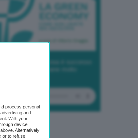
dcast 2/ Cop29, cosa è successo
Baku in due settimane molto
tense
and process personal
 advertising and
ent. With your
through device
above. Alternatively
 or to refuse