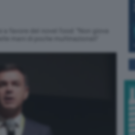
 a favore del novel food: "Non giova
nelle mani di poche multinazionali"