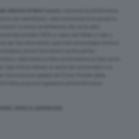
li obiettivi di Nutri-score
, il sistema di etichettatura
oro per identificare i valori nutrizionali di un prodotto
ompleto”
è invece la definizione che ne ha dato
ma penalizzerebbe l’85% in valore del Made in Italy a
dei fiori all’occhiello quali l’olio extravergine d’oliva e
ombattuto perché fuorviante e anche perché
–
intetico, dalla bistecca fatta nel bioreattore al latte senza
l’agricoltura italiana, la salute dei consumatori e la
he l’associazione guidata da Ettore Prandini abbia
024 della proposta legislativa sull’etichettatura
ndini
,
impatto ambientale