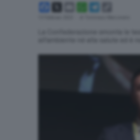
Facebook
X
Email
WhatsApp
Telegram
Copy
Link
13 Febbraio 2023
- di Tommaso Marconato
La Confederazione smonta le tesi
all'ambiente né alla salute ed è 