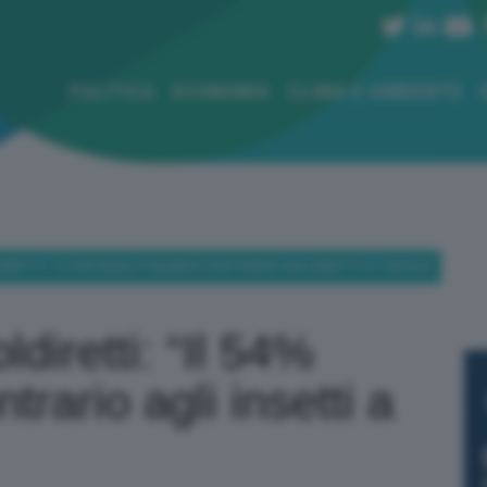
POLITICA
ECONOMIA
CLIMA E AMBIENTE
IRETTI: “IL 54% DEGLI ITALIANI È CONTRARIO AGLI INSETTI A TAVOLA”
ldiretti: “Il 54%
ntrario agli insetti a