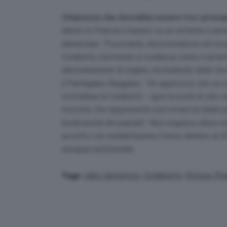
Chiarezza che dovrebbe essere tra i principa
ideato in Francia e basato su un sistema a semaf
alimentare.
“Fuorviante, discriminatorio ed inc
Coldiretti, mettendo in evidenza come il siste
denominazione di origine, escludendo dalle tavole 
il Parmigiano Reggiano.
“Un approccio che va c
sottolinea la Coldiretti –
apre le porte al cibo s
mucche, che rappresenta una minaccia letale per 
biodiversità del pianeta”
. Non stupisce allora c
accolto con soddisfazione il rinvio almeno al 2
europea nutrizionale.
cibo sintetico
,
Coldiretti
,
Ettore Pra
Tags: