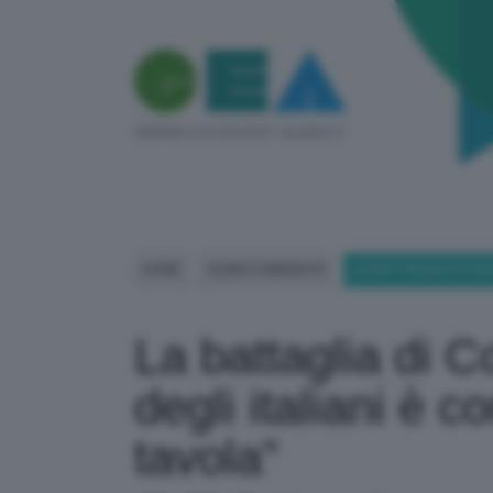
HOME
CLIMA E AMBIENTE
LA BATTAGLIA DI COLD
La battaglia di Co
degli italiani è co
tavola”