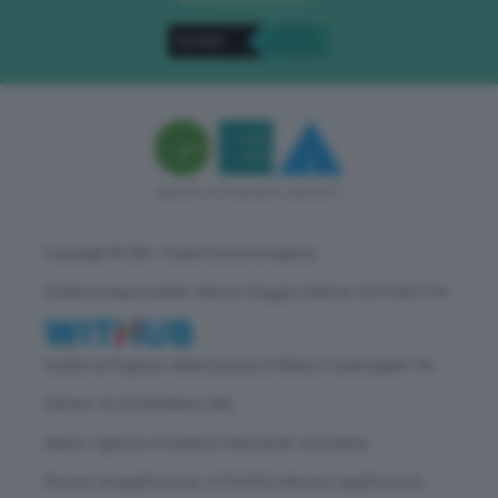
Copyright © GEA - Green Economy Agency
Direttore responsabile: Vittorio Oreggia | Editore: WITHUB S.P.A.
Iscritta nel Registro delle Imprese di Milano | Sede legale: Via
Rubens 19, 20158 Milano (MI)
Natura: Agenzia di Stampa | Periodicità: quotidiana
Numero di registrazione: 2172/2022 | Numero registrazione