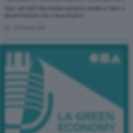
Auto, nel 2025 Alfa Romeo aumenta vendite in Italia: è
Brand Premium che cresce di più-2-
02 Gennaio 2026