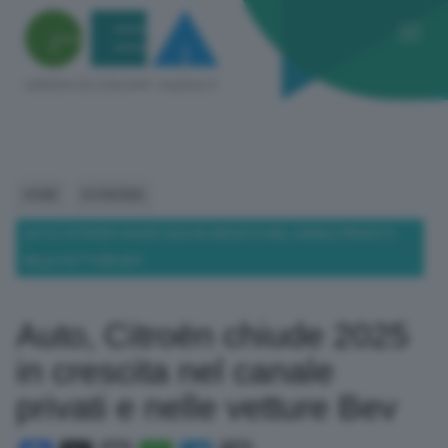
HOME
ECONOMIA
AUTO, CITROËN CHIUDE 2025 IN CRESCITA NEL CANALE PRIVATI E
NELLE VETTURE BEV
Auto, Citroën chiude 2025
in crescita nel canale
privati e nelle vetture Bev