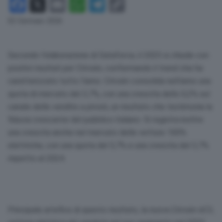
Facebook
X
Email
WhatsApp
Telegram
Copy
Link
02 Gennaio 2026
Secondo l’elaborazione di Dataforce, il 2025 si chiude con
positivi risultati per Citroën, confermando il trend che ha
caratterizzato tutto l’anno. Citroën consolida nell’anno una
quota di mercato del 3,7%, con una crescita dello 0,2% sul
canale delle vendite a privati, un risultato che testimonia la
fiducia crescente del pubblico italiano. Si registra inoltre
una crescita anche nel mercato delle vetture 100%
elettriche, con una quota del 5,7% e una crescita del 3,7%
rispetto al 2024.
Principale artefice di questo risultato, la nuova Citroën ëC3,