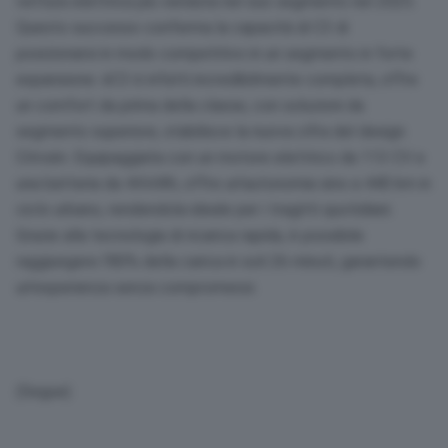
vettura elettrica più venduta nel suo segmento nel 2025.
Questo successo conferma la capacità di C3 di
posizionarsi in modo competitivo in un segmento in forte
espansione. ëC3 è infatti incredibilmente completa, offre
un comfort da prima della classe, con soluzioni da
segmento superiore, stabilisce la nuova cifra del design
Citroën. Equipaggiata con un motore elettrico da 113 CV e
una batteria da 44 kWh, offre un’autonomia sino a 440 km in
ciclo urbano, rendendola ideale per i tragitti quotidiani.
Grazie alla tecnologia di ricarica rapida, è possibile
raggiungere l’80% della carica in soli 26 minuti, garantendo
un’esperienza senza compromessi.
(Segue)