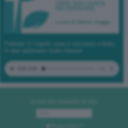
Podcast 2/ Cop29, cosa è successo a Baku
in due settimane molto intense
Iscriviti alla newsletter di GEA
Privacy Policy
. *