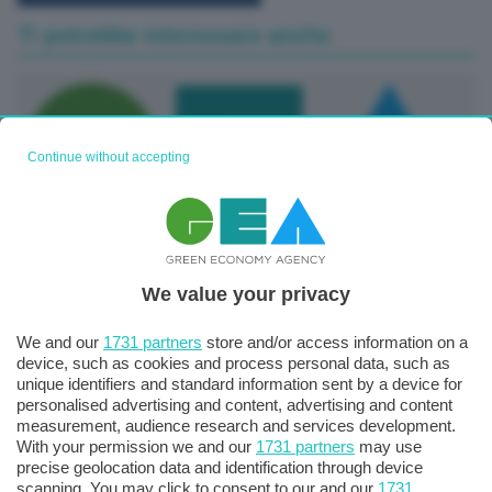
Ti potrebbe interessare anche
Continue without accepting
We value your privacy
Auto, Fiat si conferma nel 2025 il marchio più venduto
del mercato italiano-2-
We and our
1731 partners
store and/or access information on a
device, such as cookies and process personal data, such as
02 Gennaio 2026
unique identifiers and standard information sent by a device for
personalised advertising and content, advertising and content
measurement, audience research and services development.
With your permission we and our
1731 partners
may use
precise geolocation data and identification through device
scanning. You may click to consent to our and our
1731