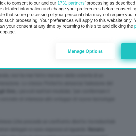
ick to consent to our and our
1731 partners
’ processing as described 
ce: “
Abbiamo bisogno di essere partner. Veri partner”
.
detailed information and change your preferences before consenting
te that some processing of your personal data may not require your 
t to such processing. Your preferences will apply to this website only
governo italiano è già all’opera, dichiarandosi pronto a
aw your consent at any time by returning to this site and clicking the
ra più emissioni di gas serra”. Parola di ministro
webpage.
berto Pichetto Fratin
che dalla platea torinese
uesti, l’importanza dei biocarburanti sostenibili, nel
Manage Options
are”
, come “
parte del mix per dare quella continuità che
nerale, non ha mai fatto mistero della volontà di un
enerazione. Lo stesso Pichetto annuncia l’adesione del
gli Smr,
i piccoli reattori modulari, “
per confermare il
oncreto di interesse allo sviluppo di nuove tecnologie
orinese (che precede un confronto diretto tra industriali
atori delegati si sono espressi al riguardo.
Renato