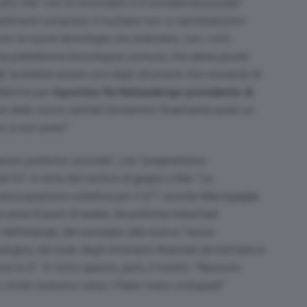
ato che “
con le rinnovabili si è sovradimensionato”
stimenti compreso il nucleare non si cannibalizzino
con le nuove tecnologie che avanzano, con i mini
una piattaforma tecnologica comune, che abbia giuste
)
“
potrebbe essere uno degli strumenti che consente di
 Mentre per
Agostino Re Rebaudengo presidente di
ire delle nuove centrali dovremmo finalmente avere un
mo a non avere”
.
zioni politiche concrete
“, con “pragmatismo
l G7 in vista del vertice di giugno a Bari. “
La
reoccupazione collettiva per il G7″
, ricorda Marcegaglia.
pone 8 punti di analisi, da politiche industriali
dell’energia, dal sostegno alla ricerca “senza
ologica, dal nodo degli strumenti finanziari da mettere in
 lo è”. In tutto questo, però, il monito: “
Nessuno
 in modo inclusivo verso i Paesi meno sviluppati”