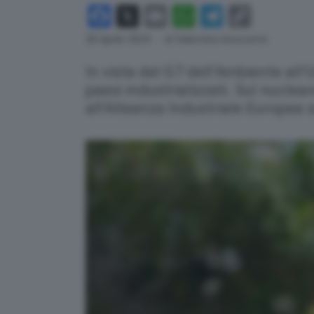
Facebook
X
Email
WhatsApp
Telegram
Copy
Link
28 Aprile 2024
- di Valentina Innocente
In vista del G7 dell’Ambiente all’
paesi industrializzati. Sul nucle
all'Alleanza Industriale Europea 