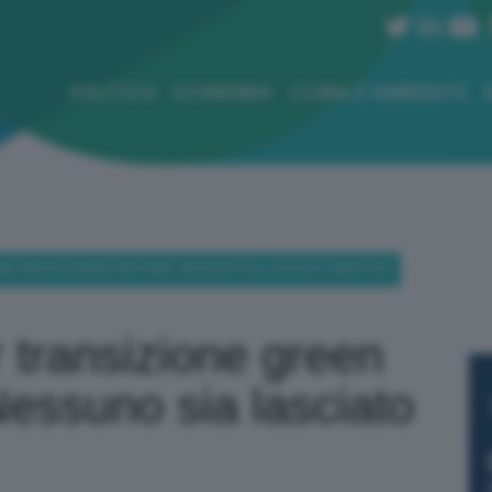
POLITICA
ECONOMIA
CLIMA E AMBIENTE
ONE GREEN ESSERE PARTNER. NESSUNO SIA LASCIATO INDIETRO
r transizione green
Nessuno sia lasciato