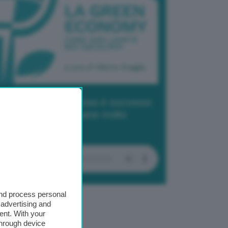
dcast 2/ Cop29, cosa è successo
Baku in due settimane molto
tense
and process personal
 advertising and
ent. With your
through device