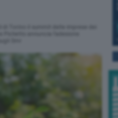
Ui di Torino il summit delle imprese dei
are Pichetto annuncia l'adesione
sugli Smr