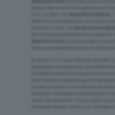
Mazzoncini (A2A)
sottolinea come in un merc
bisogna “fare in modo che eventuali nuovi inve
l’uno con l’altro”
. Per
Nicola Monti (Edison)
“
reattori di nuova generazione serve costruire 
economie di scala
“. Per
Nicola Lanzetta (Enel
dare completezza alla transizione energetica”
.
Elettricità Futura
“
prima di pensare di costru
deposito nazionale delle scorie che continuia
Su questo, il B7 si pone l’obiettivo di definire “
a
lungimirante”, da trasmettere alla presidenza de
competitività delle industrie deve essere una p
Sulle sfide della transizione green la presidente 
condivise in Europa, al contenimento dei prezzi 
ideologismi” all’esigenza di una neutralità tecn
campo alla tassonomia: “Cosa è verde e cosa non
deve essere lasciato indietro. Il G7 deve agire