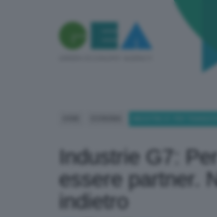
HOME
ECONOMIA
INDUSTRIE G7: PER TRANSIZI
Industrie G7: Pe
essere partner. 
indietro