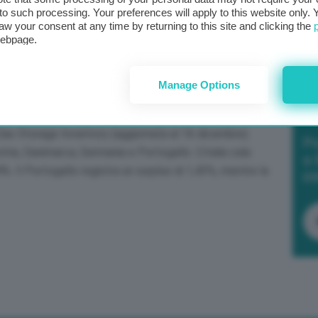
t to such processing. Your preferences will apply to this website only
aw your consent at any time by returning to this site and clicking the
webpage.
Manage Options
aggiornamento degli stoccaggi di gas nei Paesi dell’Ue.
as Storage Inventory (aggiornata al 16 dicembre).
Po
stria, Danimarca, Germania e Portogallo. L’Italia cala
a 
%. Il Portogallo registra un surplus di 1,43%, mentre la
in