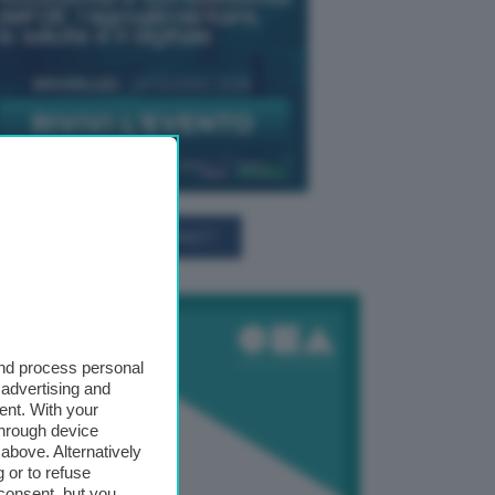
TUTTI GLI EVENTI CONNACT
and process personal
 advertising and
ent. With your
through device
above. Alternatively
 or to refuse
consent, but you