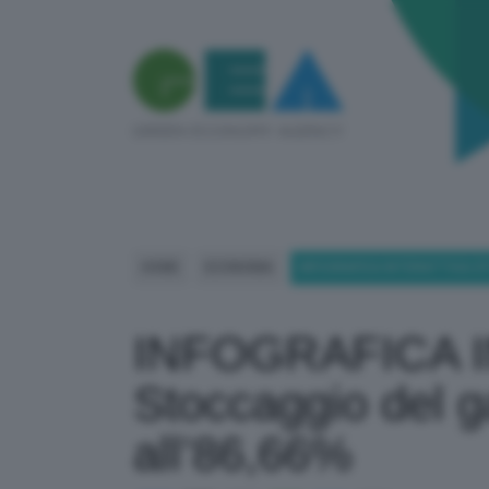
HOME
ECONOMIA
INFOGRAFICA INTERATTIVA STO
INFOGRAFICA 
Stoccaggio del gas
all’86,66%