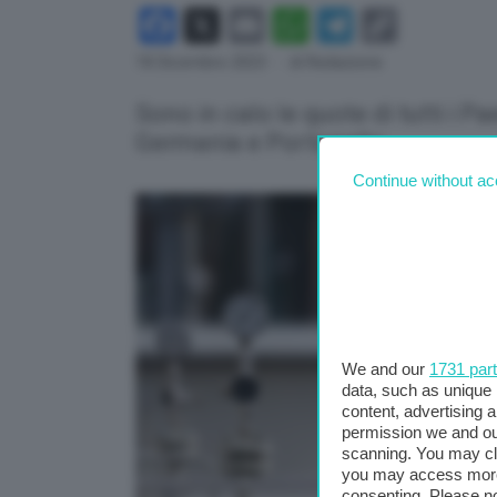
Facebook
X
Email
WhatsApp
Telegram
Copy
Link
18 Dicembre 2023
- di Redazione
Sono in calo le quote di tutti i P
Germania e Portogallo
Continue without ac
We and our
1731 par
data, such as unique 
content, advertising
permission we and o
scanning. You may cl
you may access more 
consenting. Please no