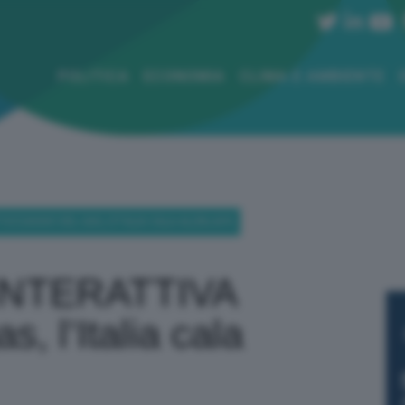
POLITICA
ECONOMIA
CLIMA E AMBIENTE
CCAGGIO DEL GAS, L’ITALIA CALA ALL’86,66%
INTERATTIVA
, l’Italia cala