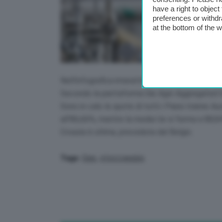
have a right to objec
preferences or withdr
at the bottom of the 
Nell’infografica interattiva di GEA si mostra l’
Secondo la piattaforma Gie Agsi-Aggregated G
Sono in calo le quote di tutti i Paesi tranne Au
all’86,66%, mentre la media Ue si ferma a 88,84
Croazia è ultima, preceduta dal Belgio.
Gas
,
stoccaggio
Tags: