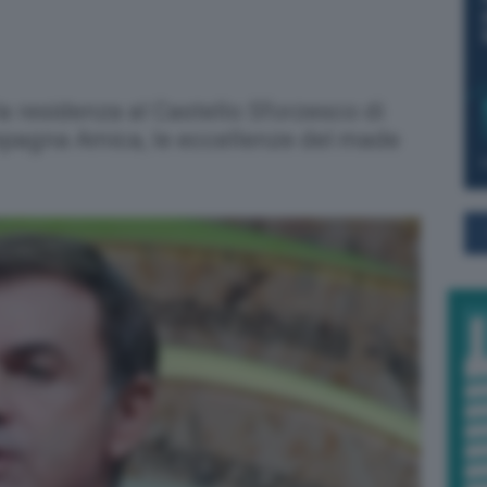
 la residenza al Castello Sforzesco di
pagna Amica, le eccellenze del made