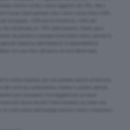
ienda, mentre crolla il valore aggiunto del 42%. Ma è
nti rincari, basti pensare che il vetro costa oltre il 50%
5% del tetrapack, +35% per le etichette, +45% del
 fino ad arrivare al +70% della plastica. Siamo qui in
 tempo da perdere e bisogna intervenire subito perché la
gricole minaccia direttamente la disponibilità di
taliane con uno choc dal punto di vista alimentare,
.
é le nostre imprese, per non perdere quote di mercato,
o dei costi sul consumatore, italiano o estero, perché
zione però possiamo fronteggiarla per un lasso
terventi decisi da altri Paesi rischiano di creare una
 un costo pieno dell’energia mentre i nostri competitor