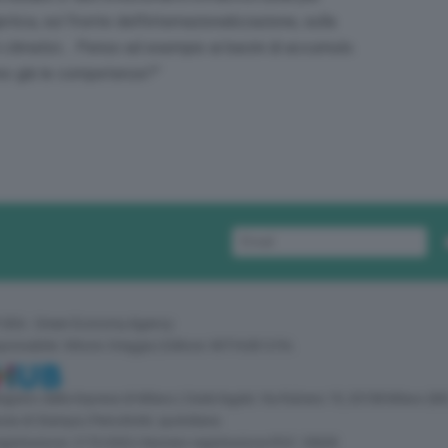
gistica, sul fronte dell’internazionalizzazione, sulla
i climatici… Penso ad esempio ai bacini di accumulo.
nno già le competenze?”
 GEA - Green Economy Agency
sponsabile: Vittorio Oreggia | Editore: WITHUB S.P.A.
 Registro delle Imprese di Milano | Sede legale: Via Rubens 19, 20158 Milano (MI
zia di Stampa | Periodicità: quotidiana
egistrazione: 2172/2022 | Numero registrazione ROC: 30628