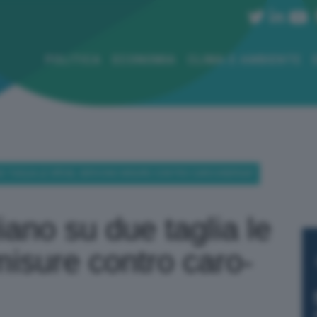
POLITICA
ECONOMIA
CLIMA E AMBIENTE
DUE TAGLIA LE SPESE, SERVONO MISURE CONTRO CARO-ENERGIA”
liano su due taglia le
isure contro caro-