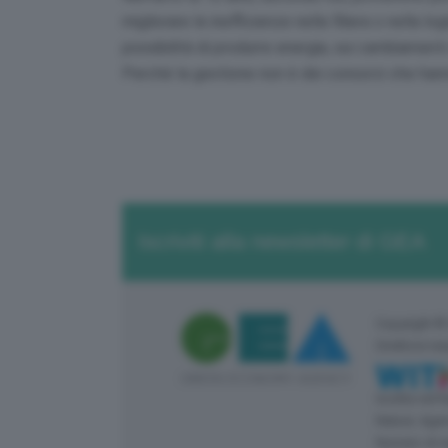
migliorare le inefficienze nella filiera o nella lo
possibilità di produrre energia, sui cambiament
Perché la gestione non è dei consorzi che ha
Iscriviti alla newsletter di GEA
Copyright ©
Direttore re
Iscritta nel
Natura: Agen
Numero di r