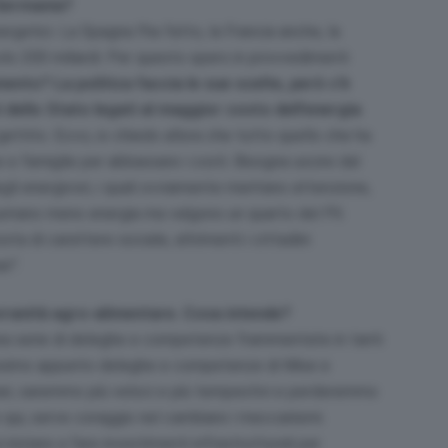
 Germania?
getici. La Spagna l’ha fatto, la Francia anche, la
lo 200 miliardi. Per questo spero in provvedimenti
nto? La politica faccia le sue scelte, però c’è
i dello Stato legati al maggior costo dell’energia
 gettito. Ecco, io chiedo allora che tutto quello che ha
 e famiglie per abbassare i costi. Bisogna uscire dal
i energivori, i quali ovviamente meritano attenzione,
sumano meno energia ma valgono un quarto del Pil.
sta di carattere sociale, altrimenti i cittadini
ri”.
ovranità agro-alimentare. Cosa intende?
 una serie di deleghe e competenze frammentate in tanti
unissimo appunto deleghe e competenze di Mise e
ari, saremmo più veloci e più tempestivi e perderemmo
ui, serve coraggio nel cambiare i meccanismi.
iniziare a fare investimenti infrastrutturali per