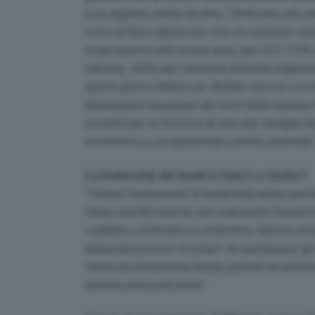
è un aggravio medio di oltre 17mila euro per az
tutta la filiera alimentare che sta subendo viole
in più rispetto allo scorso anno, poi c’è il +1
cartone, +60% per i barattoli di banda stagnata,
questi giorni a Milano per ribadire che non c’è
drammatica situazione dei costi delle imprese a
prodotti per le forniture di cibo alle famiglie i
economico e occupazionale a livello nazionale”
La leadership del made in Italy è a rischio?
“Stiamo mantenendo la leadership anche perch
fanno sacrifici enormi, non scaricando l’aument
vogliamo continuare a competere. Questa situa
abbastanza breve di tempo. Se perdurasse, gli in
forma di concorrenza sleale, perché noi avremo
avranno prezzi più bassi”.