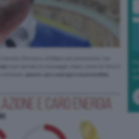
 al Castello Sforzesco di Milano per promuovere, con
Po
taly
e per lanciare un messaggio chiaro, come ha fatto il
a 
e istituzioni:
questo caro-energia è insostenibile,
in