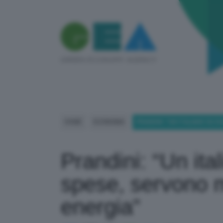
HOME
ECONOMIA
PRANDINI: “UN ITALIANO SU 
Prandini: “Un ita
spese, servono m
energia”