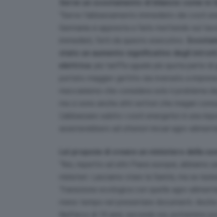
Serve un scostamento di bilancio come in
“Serve l’abbassamento immediato dei costi ener
Germania si appresta a farlo mettendo sul tavo
immediati, fatti da questo esecutivo.
Scostame
stato un aumento significativo degli introit
elettrica
: più tariffa uguale più quota parte di
portato maggior gettito sia riversato a imprese
meccanismo che considera solo il problema degl
ma ci sono anche altri settori che magari con
L’abbassare subito i costi energetici è una rispo
assisterebbero ad ulteriori rincari agro-alimenta
Lei propone di creare un ministero della s
“Noi, rispetto ad altri Paesi europei, abbiamo
ministeri. Lasciamo stare la Sanità, ma se ri
Transizione ecologica con quelle agro-aliment
meno tempo nel presentare documenti. Anche q
Nell’arco di 10 anni, secondo noi, potremmo poi 