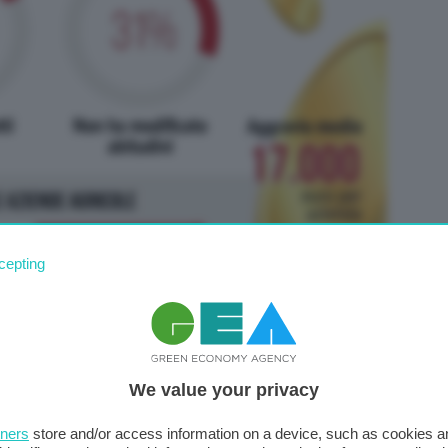
cepting
We value your privacy
llo della spesa +11,1%: cosa rischia l’agricoltura
tners
store and/or access information on a device, such as cookies 