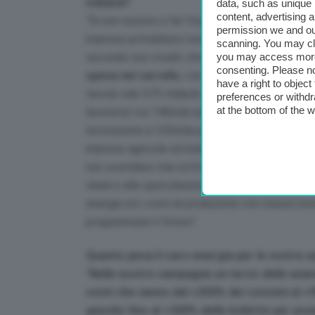
italiana?
data, such as unique 
content, advertising
“Di non riuscire a far fronte alle sfide e agli 
permission we and o
imprese potrebbero non farcela in termini eco
scanning. You may cl
you may access more 
secondo uno studio che abbiamo commissiona
consenting. Please no
spesa nel carrello
, con un effetto a valanga s
have a right to objec
tavola vale 575 miliardi di euro, quasi un quarto
preferences or withdr
at the bottom of the 
lavoratori tra 740mila aziende agricole, 70mila 
ristorazione e 230mila punti vendita al dettagli
imprese agricole ed industriali con precisi obiet
non scendano mai sotto i costi di produzione 
sleali e alle speculazioni. Certo è che prima di
energia ed i costi di produzione con misure imm
programmare il futuro”.
Quanto pesa il caro-energia per le vostre 
“
Nelle nostre campagne un terzo delle aziend
costi che vanno dal +250% dei concimi al 
gasolio fino al +300% delle bollette per pom