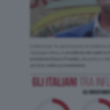
Coldiretti per tre giorni ha preso la residenza
Campagna Amica, le
eccellenze del made in I
presidente Ettore Prandini
, alla politica e all
servono subito provvedimenti
.