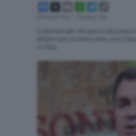
Facebook
X
Email
WhatsApp
Telegram
Copy
Link
03 Ottobre 2022
- di Giuliano Zulin
Coldiretti per tre giorni ha preso
Milano per promuovere, con Cam
in Italy