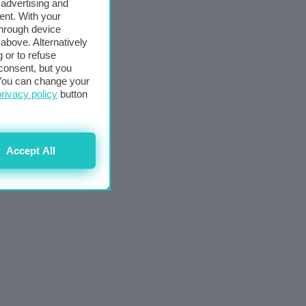
 advertising and
ent. With your
through device
above. Alternatively
 or to refuse
consent, but you
. You can change your
privacy policy
button
Accept All