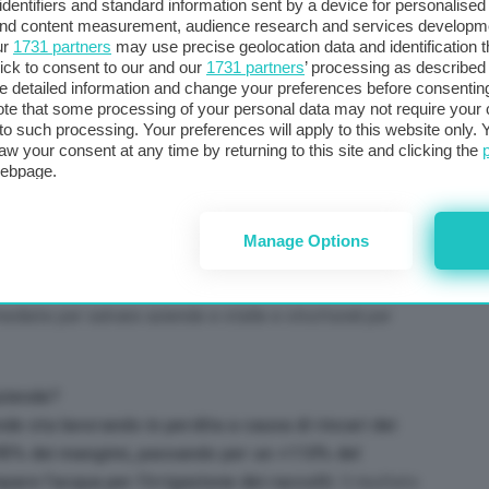
identifiers and standard information sent by a device for personalised
 and content measurement, audience research and services developm
impegni che ci vengono richiesti dal mercato, perché tante
ur
1731 partners
may use precise geolocation data and identification 
nomici.
Con l’aumento dell’inflazione e delle bollette
,
ick to consent to our and our
1731 partners
’ processing as described 
detailed information and change your preferences before consenting
to,
più di un italiano su due sta già tagliando la
te that some processing of your personal data may not require your 
ull’intera filiera agroalimentare che dal campo alla
t to such processing. Your preferences will apply to this website only
 del Pil nazionale, e che impiega ben 4 milioni di
aw your consent at any time by returning to this site and clicking the
webpage.
industrie alimentari, oltre 330mila realtà della
o. Occorre dunque lavorare per accordi di filiera tra
tivi qualitativi e quantitativi, fissando prezzi equi che
Manage Options
come prevede la nuova legge di contrasto alle pratiche
 tutto bisogna intervenire subito per contenere il caro
ediate per salvare aziende e stalle e strutturali per
aziende?
e sta lavorando in perdita a causa di rincari dei
+95% dei mangimi, passando per un +110% del
pare l’acqua per l’irrigazione dei raccolti
. Il risultato