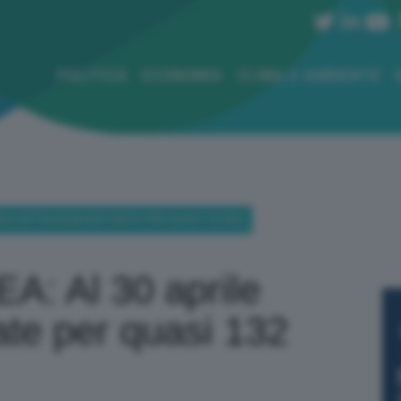
POLITICA
ECONOMIA
CLIMA E AMBIENTE
RILE DETRAZIONI MATURATE PER QUASI 132 MLD
A: Al 30 aprile
ate per quasi 132