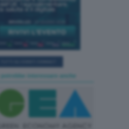
TUTTI GLI EVENTI CONNACT
 potrebbe interessare anche