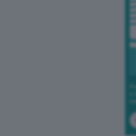
Po
a 
in