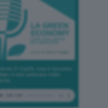
dcast 2/ Cop29, cosa è successo
Baku in due settimane molto
tense