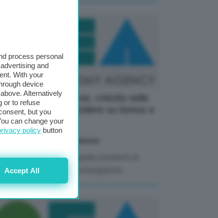
and process personal
 advertising and
ent. With your
through device
above. Alternatively
0 precompilato al via: criticità nelle
 or to refuse
 2026 possono incidere su bonus e
consent, but you
trazioni
. You can change your
privacy policy
button
06 Maggio 2026
di Redazione
Agenzia delle Entrate segnala strumenti di
rrezione per limitare le conseguenze
Accept All