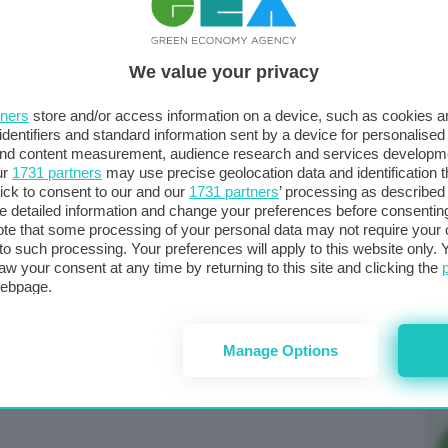
We value your privacy
tners
store and/or access information on a device, such as cookies 
identifiers and standard information sent by a device for personalised
 and content measurement, audience research and services developm
ur
1731 partners
may use precise geolocation data and identification 
ick to consent to our and our
1731 partners
’ processing as described 
73
detailed information and change your preferences before consenting
CU
te that some processing of your personal data may not require your 
de
t to such processing. Your preferences will apply to this website only
aw your consent at any time by returning to this site and clicking the
webpage.
L’
co
Manage Options