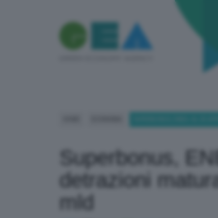
HOME
ECONOMIA
SUPERBONUS, ENEA: AL 30 AP
Superbonus, ENE
detrazioni matur
mld