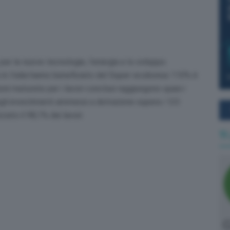
er le nuove tecnologie, l’energia e lo sviluppo
he in Italia hanno beneficiato del Super-ecobonus 110% è
ni maturate per i lavori conclusi raggiungono quasi i
egli investimenti ammessi a detrazione supera i 123
zato il 98,1% dei lavori.
Ti