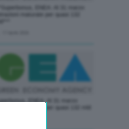
*Superbonus, ENEA: Al 31 marzo
trazioni maturate per quasi 132
d***
17 Aprile 2026
perbonus, ENEA: Al 31 marzo
trazioni maturate per quasi 132 mld
17 Aprile 2026