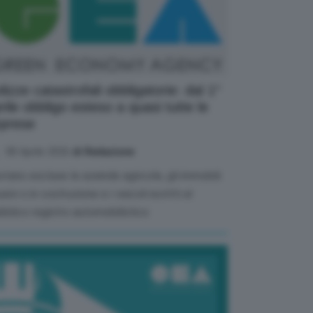
lizze catastrofali obbligatorie: dal 1°
rile obbligo esteso a quasi tutte le
prese
08 Aprile 2026
di Redazione
tano escluse le azeinde agricole, gli immobili
sivi o in costruzione e i veicoli iscritti al
bblico registro automobilistico