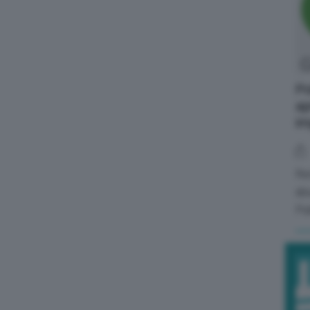
Po
ap
im
Res
abu
Pu