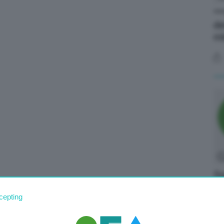
**
de
ml
Su
de
cepting