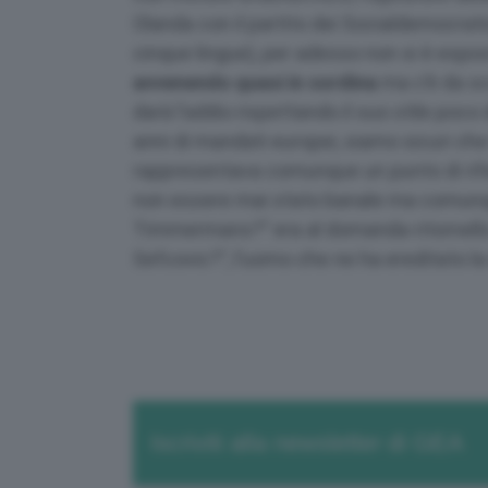
Olanda con il partito dei Socialdemocratic
cinque lingue), per adesso non si è espo
avvenendo quasi in sordina
ma c’è da sco
darà l’addio rispettando il suo stile poco
anni di mandati europei, siamo sicuri ch
rappresentava comunque un punto di rifer
non essere mai stato banale ma comunqu
Timmermans?” era al domanda-ritornello.
Sefcovic?”, l’uomo che ne ha ereditato la
Iscriviti alla newsletter di GEA