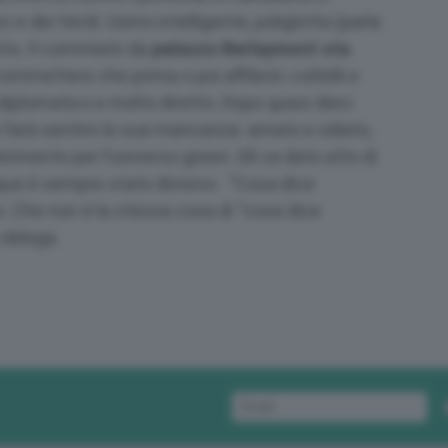
i e dei Verdi. Uomo intelligente, poliglotta (parla
sto. Il commiato da
palazzo Berlaymont sta
mmettere che prima o poi affilerà i coltelli e
 diplomatico e molto diretto. Dopo quasi dieci
e farà sentire la sua mancanza: amato e odiato,
imento per l’universo green. Gli va dato atto di
e è sempre stato divisivo. “Cosa dice
 Che non è la stessa cosa di “cosa dice
 delega.