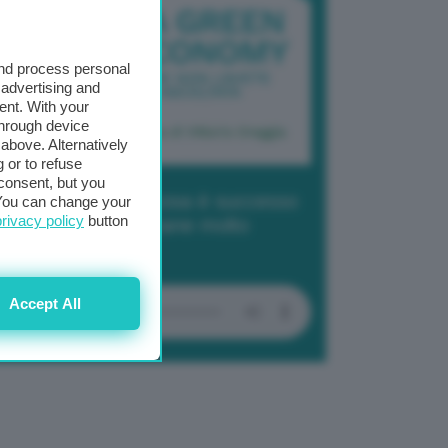
and process personal
 advertising and
ent. With your
through device
above. Alternatively
 or to refuse
consent, but you
dcast 2/ Cop29, cosa è successo
. You can change your
privacy policy
button
Baku in due settimane molto
tense
Accept All