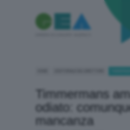
HOME
L'EDITORIALE DEL DIRETTORE
TIMMERMAN
Timmermans ama
odiato: comunque
mancanza