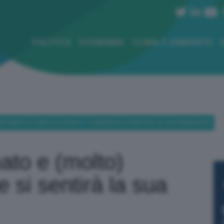
POLITICA
ECONOMIA
CLIMA E AMBIENTE
S AMATO E (MOLTO) ODIATO: COMUNQUE SI SENTIRÀ LA SUA MANCANZA
to e (molto)
 si sentirà la sua