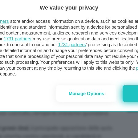
zioni si terranno tra meno di un anno, nel giugno
We value your privacy
stabilito potrai mai essere revocato o
tners
store and/or access information on a device, such as cookies 
perché
si tratta di scelte ineludibili.
Una prova?
identifiers and standard information sent by a device for personalised
a dal commissario Thierry Bretton. L’ala
 and content measurement, audience research and services developm
ur
1731 partners
may use precise geolocation data and identification 
derazione) perché spera che la dipartita di
ick to consent to our and our
1731 partners
’ processing as described 
 da trasformare poco alla volta in fessure e poi
detailed information and change your preferences before consenting
 meno impattante la transizione ecologica.
te that some processing of your personal data may not require your 
Po
t to such processing. Your preferences will apply to this website only
aw your consent at any time by returning to this site and clicking the
a 
rgivore (hard to abate), agricoltori, parte dei
webpage.
in
ttici sul futuro sostenibile dell’Europa.
 di calore al packaging i temi su cui – in teoria –
Manage Options
. Resta da capire se si tratta di una possibilità
mentre il tam tam del cambiamento climatico,
ori controllo, riempie le cronache quotidiane.
l green deal
, il principale oppositore delle auto
 stretta contro i pesticidi, si candiderà in