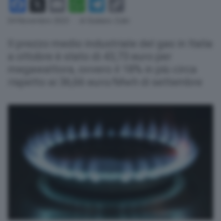
Facebook
X
Email
WhatsApp
Telegram
Copy
Link
04 Novembre 2023
- di Giuliano Zulin
Il prezzo medio industriale del gas in Italia
a ottobre è stato di 43,73 euro per
megawattora, ovvero il 18% in più circa
rispetto ai 36,66 euro/Mwh di settembre