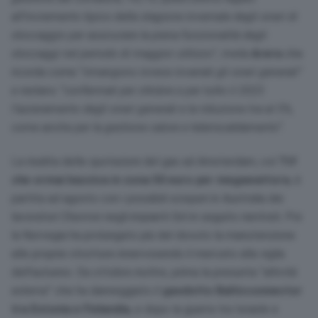
all’incremento tipico della stagione invernale degli oneri di
stoccaggio per assicurare la piena funzionalità degli
stoccaggi nel periodo di maggior utilizzo
”, rivela
Arera
che
ricorda come “
rimangono invece invariati gli oneri generali”
e restano “confermati per ottobre e per tutto il 2023
l’azzeramento degli oneri generali e la riduzione Iva al 5%,
come anche per la gestione calore e teleriscaldamento
“.
La risalita delle quotazioni del gas ad Amsterdam, col
Ttf
che ormai bazzica in zona 50 euro per megawattora
, è
partita ad agosto con i possibili scioperi in Australia dei
lavoratori Chevron negli impianti Gnl in seguito rientrati. Poi
la Norvegia ha prolungato più del dovuto la manutenzione
alle proprie strutture innervosendo il mercato alla viglia
dell’autunno. Da ottobre inoltre, prima la presunta “
attività
esterna
” che ha danneggiato il
gasdotto Balticconnector
tra Estonia e Finlandia
, e dopo la guerra tra Israele e