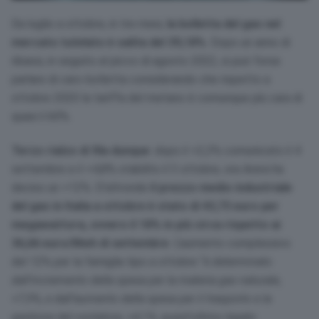
Da luglio a ottobre, in tre mesi,
la bolletta del gas nel
mercato tutelato è salita del 39,18%
. Dopo un anno di
ribassi, in seguito al picco di agosto 2022, si può forse
parlare di caro-bolletta considerando che rispetto a
ottobre 2020 la tariffa del metano è comunque più cara di
quasi il 60%.
Terzo rialzo di fila dunque
: dopo il +2,3% comunicato il 4
settembre e il +4,8% stabilito il 3 ottobre, ora Arera ha
deciso un +12%. D’altronde
il prezzo medio industriale
del gas in Italia a ottobre è stato di 43,73 euro per
megawattora, ovvero il 18% in più circa rispetto ai
36,66 euro/Mwh di settembre
. L’aumento complessivo
del 12% per la famiglia tipo a ottobre “
è determinato
dall’incremento della spesa per la materia gas naturale,
+7,9%, e dall’aumento della spesa per il trasporto e la
gestione del contatore, +4,1%, quest’ultimo legato