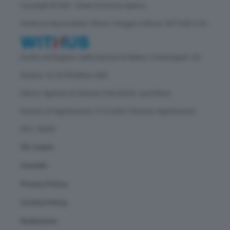
Copyright © GEA - Green Economy Agency
Direttore responsabile: Vittorio Oreggia | Editore: WITHUB S.P.A.
Iscritta nel Registro delle Imprese di Milano | Sede legale: Via
Rubens 19, 20158 Milano (MI)
Natura: Agenzia di Stampa | Periodicità: quotidiana
Numero di registrazione: 2172/2022 | Numero registrazione
ROC: 30628
Chi siamo
Contatti
Privacy Policy
Cookie Policy
Redazione