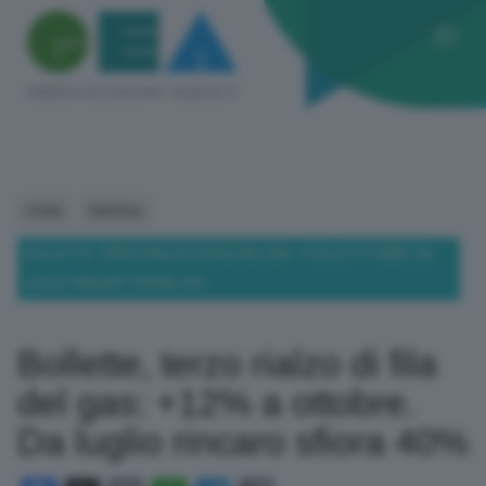
HOME
ENERGIA
BOLLETTE, TERZO RIALZO DI FILA DEL GAS: +12% A OTTOBRE. DA
LUGLIO RINCARO SFIORA 40%
Bollette, terzo rialzo di fila
del gas: +12% a ottobre.
Da luglio rincaro sfiora 40%