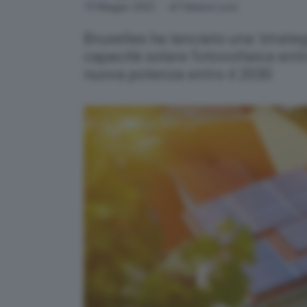
Link
19 Maggio 2022
- di Fabiana Luca
Bruxelles ha lanciato una ‘strateg
capacità solare fotovoltaica entr
nuova potenza entro il 2030