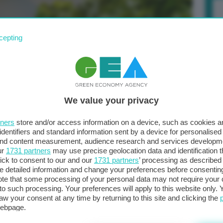
cepting
vi edifici commerciali dal 2026 e per le nuove case a
nza dai combustibili fossili importati dalla Russia,
sione Europea fa leva su un massiccio aumento e
Po
We value your privacy
duzione di energia, ma anche nell’industria, negli edifici
a 
tners
store and/or access information on a device, such as cookies 
sili russi, da cui dipende per oltre il 50% delle sue
in
identifiers and standard information sent by a device for personalised
 and content measurement, audience research and services developm
ur
1731 partners
may use precise geolocation data and identification 
uale target per l’energia prodotta da fonti rinnovabili
ick to consent to our and our
1731 partners
’ processing as described 
detailed information and change your preferences before consenting
 2021, la Commissione Ue aveva proposto nel quadro del
te that some processing of your personal data may not require your 
e della direttiva sulle energie rinnovabili risalente al
t to such processing. Your preferences will apply to this website only
aw your consent at any time by returning to this site and clicking the
tuale 32% delle energie rinnovabili nel mix energetico
webpage.
sto al rialzo l’obiettivo per accelerare la transizione e