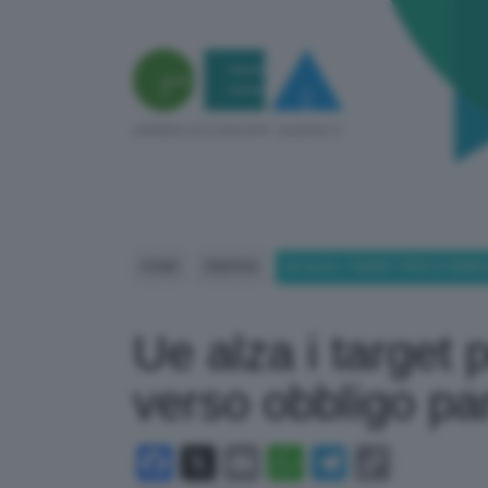
HOME
ENERGIA
UE ALZA I TARGET PER LE RINNO
Ue alza i target p
verso obbligo pann
Facebook
X
Email
WhatsApp
Telegram
Copy