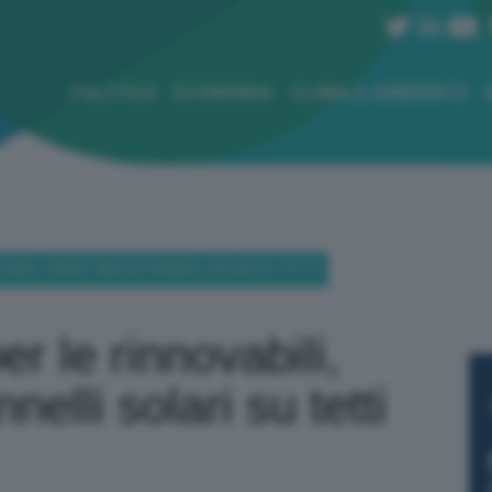
POLITICA
ECONOMIA
CLIMA E AMBIENTE
VABILI, VERSO OBBLIGO PANNELLI SOLARI SU TETTI
er le rinnovabili,
elli solari su tetti