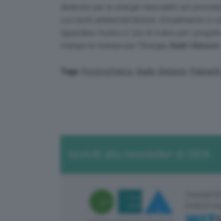
dedicate per le energie rinnovabili con procedu
con rischi ambientali limitati. Attualmente ci v
riguardano l’eolico e “
più di 4 anni per i progett
stampa la stampa per l’Energia,
Kadri Simson
.
Fotovoltaico
,
Kadri Simson
,
Pannelli
Tags:
Iscriviti alla newsletter di GEA
Copyright ©
Direttore re