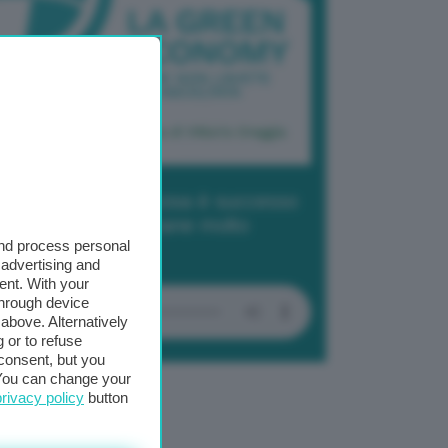
dcast 2/ Cop29, cosa è successo
Baku in due settimane molto
and process personal
tense
 advertising and
ent. With your
through device
above. Alternatively
 or to refuse
consent, but you
. You can change your
privacy policy
button