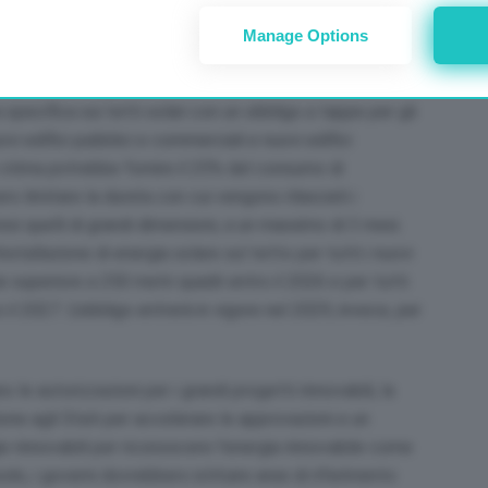
Manage Options
iato una
‘strategia solare dell’Ue
’ per raddoppiare la
stallare 600 Gigawatt di nuova potenza entro il 2030.
specifica sui tetti solari con un obbligo a tappe per gli
ovi edifici pubblici e commerciali e nuovi edifici
Ue stima potrebbe fornire il 25% del consumo di
ero limitare la durata con cui vengono rilasciati i
esi quelli di grandi dimensioni, a un massimo di 3 mesi.
tallazione di energia solare sul tetto per tutti i nuovi
e superiore a 250 metri quadri entro il 2026 e per tutti
o il 2027. L’obbligo entrerà in vigore nel 2029, invece, per
le autorizzazioni per i grandi progetti rinnovabili, la
 agli Stati per accelerare le approvazioni e un
 rinnovabili per riconoscere l’energia rinnovabile come
odo, i governi dovrebbero istituire aree di riferimento