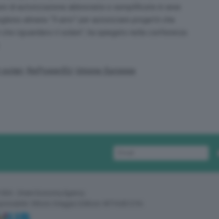
re di autorizzazione abbreviate e semplificate in aree
ogliono almeno “
9 anni
” per autorizzare progetti che
i che riguardano il solare
”, ha spiegato nella conferenza
 solari
,
RePowerEU
,
Unione Europea
 GEA - Green Economy Agency
sponsabile: Vittorio Oreggia | Editore: WITHUB S.P.A.