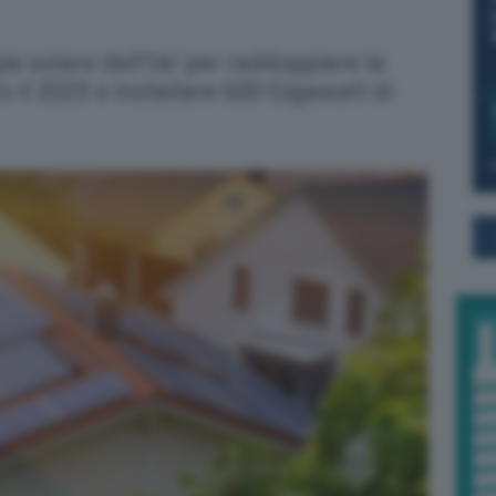
ia solare dell’Ue’ per raddoppiare la
o il 2025 e installare 600 Gigawatt di