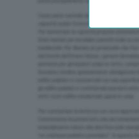
punta principalmente sull’energia solare.
Come parte centrale del ‘Repower Eu’, ha lanc
capacità solare fotovoltaica entro il 2025 e in
Per aumentare la capacità propone un’iniziativa 
Stati membri per installare pannelli solari su nu
residenziali. Per liberare un potenziale che l’
elettricità dell’intera Unione, i governi dovrebb
permessi per gli impianti solari su tetto, compr
Dovranno rendere gradualmente obbligatoria l’ins
edifici pubblici e commerciali con una superfici
gli edifici pubblici e commerciali esistenti entr
tutti i nuovi edifici residenziali, quindi le case.
Per contrastare la lentezza con cui si approvano 
Commissione ha presentato una raccomandazione
emendamento mirato alla direttiva sulle energie
“
un interesse pubblico prioritario
”. In questo m