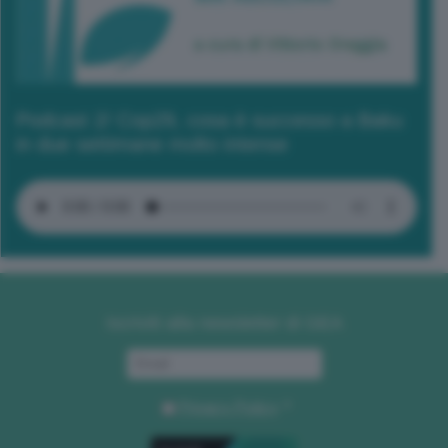
Podcast 2/ Cop29, cosa è successo a Baku
in due settimane molto intense
Iscriviti alla newsletter di GEA
Privacy Policy
. *