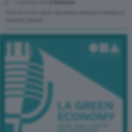
11 Dicembre 2025
di Redazione
Tutte le novità in arrivo: dal silenzio-assenso al condono al
"fascicolo digitale"