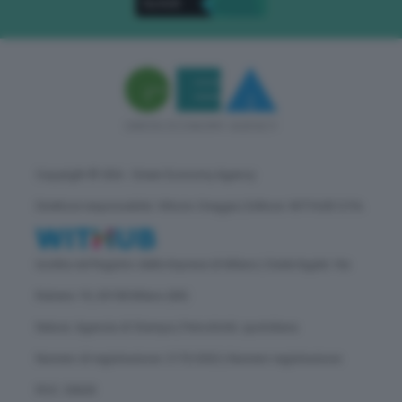
Copyright © GEA - Green Economy Agency
Direttore responsabile: Vittorio Oreggia | Editore: WITHUB S.P.A.
Iscritta nel Registro delle Imprese di Milano | Sede legale: Via
Rubens 19, 20158 Milano (MI)
Natura: Agenzia di Stampa | Periodicità: quotidiana
Numero di registrazione: 2172/2022 | Numero registrazione
ROC: 30628