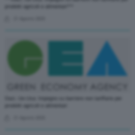
prodotti agricoli e alimentari***
21 Agosto 2025
Dazi, Ue-Usa: Impegno su barriere non tariffarie per
prodotti agricoli e alimentari
21 Agosto 2025