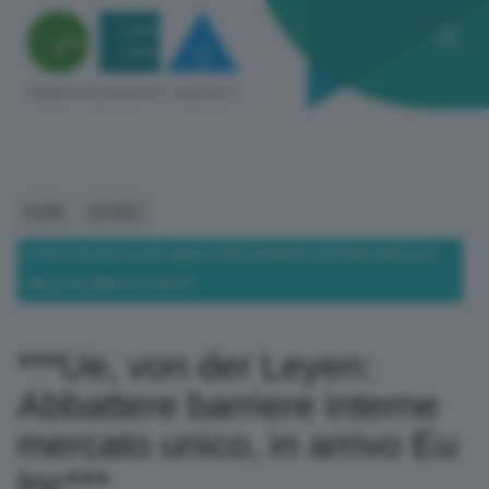
HOME
ESTERO
***UE, VON DER LEYEN: ABBATTERE BARRIERE INTERNE MERCATO
UNICO, IN ARRIVO EU INC***
***Ue, von der Leyen:
Abbattere barriere interne
mercato unico, in arrivo Eu
Inc***