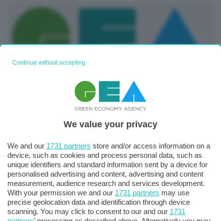
Continue without accepting
Ucraina, von der Leyen: Economia russa al limite, se
aumentiamo pressione Putin negozierà
We value your privacy
25 Settembre 2025
We and our
1731 partners
store and/or access information on a
device, such as cookies and process personal data, such as
unique identifiers and standard information sent by a device for
personalised advertising and content, advertising and content
measurement, audience research and services development.
With your permission we and our
1731 partners
may use
precise geolocation data and identification through device
scanning. You may click to consent to our and our
1731
partners
’ processing as described above. Alternatively you may