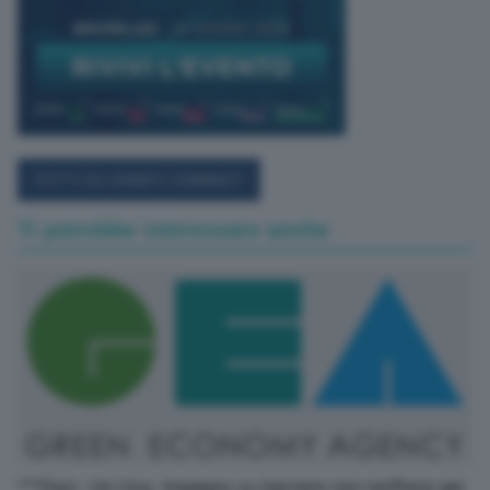
TUTTI GLI EVENTI CONNACT
Ti potrebbe interessare anche
***Dazi, Ue-Usa: Impegno su barriere non tariffarie per