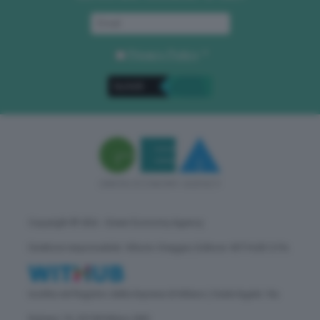
Privacy Policy
. *
Copyright © GEA - Green Economy Agency
Direttore responsabile: Vittorio Oreggia | Editore: WITHUB S.P.A.
Iscritta nel Registro delle Imprese di Milano | Sede legale: Via
Rubens 19, 20158 Milano (MI)