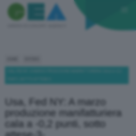
HOME
ESTERO
USA, FED NY: A MARZO PRODUZIONE MANIFATTURIERA CALA A -0,2
PUNTI, SOTTO ATTESE-3-
Usa, Fed NY: A marzo
produzione manifatturiera
cala a -0,2 punti, sotto
attese-3-