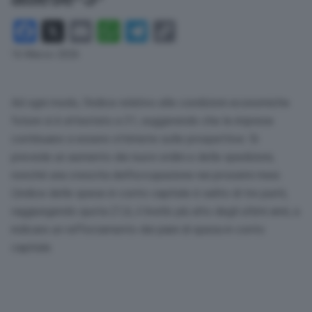
Facebook
X
Email
WhatsApp
Telegram
Copy
Link
16 Marzo 2026
Ad ogni modo, l’indice relativo alle condizioni economiche
future si è attestato a 31, suggerendo che le imprese
continuano a essere ottimiste sulle prospettive. Si
prevede un aumento dei nuovi ordini e delle spedizioni,
nonché una crescita dell’occupazione nei prossimi mesi.
L’indice delle spese in conto capitale è salito di tre punti,
raggiungendo quota 21,6, il livello più alto degli ultimi anni, a
indicare un rafforzamento dei piani di spesa in conto
capitale.