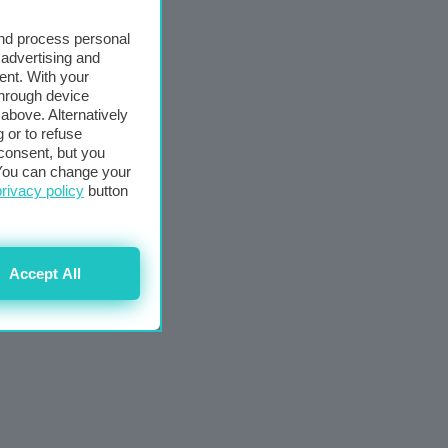
and process personal
 advertising and
ent. With your
through device
above. Alternatively
 or to refuse
consent, but you
. You can change your
privacy policy
button
Accept All