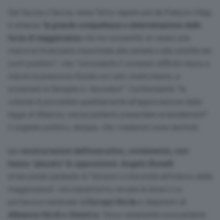
Dal faccia a faccia, viene fatto sapere poi da Palazzo Chigi,
è emersa “
la grande compattezza e determinazione delle
forze di maggioranza
che ha consentito di varare una
manovra finanziaria improntata alla serietà e alla solidità dei
conti pubblici
”, che “
nonostante il contesto difficile riesce a
ridurre la pressione fiscale sul ceto medio-basso, a
sostenere le famiglie e i lavoratori
”. Confermando “
la
volontà di procedere speditamente all’approvazione della
legge di Bilancio, senza pertanto presentare emendamenti
”.
Il segnale politico, dunque, che i malumori sono rientrati.
Le rassicurazioni dell’esecutivo, ovviamente, non
hanno ‘placato’ le opposizioni.
Angelo Bonelli
attaccando parlando di “
tensioni e discordie all’interno della
maggioranza
”, ma soprattutto, rincara la dose il co-
portavoce nazionale di
Europa Verde
e deputato di
Alleanza Verdi e Sinistra
, “
trovo veramente sconcertante