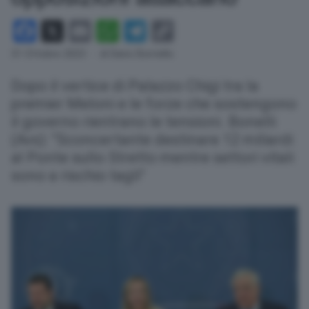
Facebook
X
Email
WhatsApp
Telegram
Copy
Link
31 Ottobre 2023
- di Dario Borriello
Dopo il vertice di Palazzo Chigi tra la
premier Meloni e le forze che sostengono
il governo rientrano le tensioni. Bonelli
(Avs): "Sconcertante destinare 12 miliardi
al Ponte sullo Stretto mentre settori vitali
sono a rischio tagli"