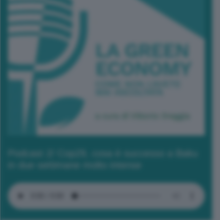
Podcast 2/ Cop29, cosa è successo a Baku
in due settimane molto intense