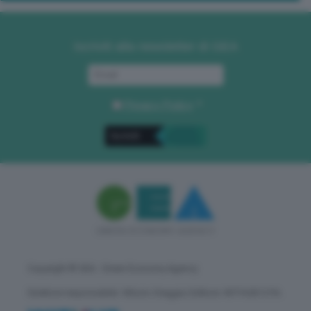
Iscriviti alla newsletter di GEA
Privacy Policy
. *
Copyright © GEA - Green Economy Agency
Direttore responsabile: Vittorio Oreggia | Editore: WITHUB S.P.A.