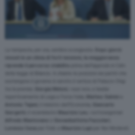
La tempesta, per ora, sembra scongiurata.
Dopo giorni
vissuti in un clima di forti tensioni, la maggioranza
riprende il percorso stabilito
prima dell’approdo in Cdm
della legge di Bilancio. A chiarire le posizioni nei partiti che
sostengono il governo è servito il vertice di Palazzo Chigi
tra la premier,
Giorgia Meloni
, i suoi vice, e leader
rispettivamente di Lega e Forza Italia,
Matteo Salvini
e
Antonio Tajani
, il ministro dell’Economia,
Giancarlo
Giorgetti
, il viceministro
Maurizio Leo
, i sottosegretari
Alfredo Mantovano
e
Giovanbattista Fazzolari
,
Lorenzo Cesa
per l’Udc e
Maurizio Lupi
per Noi Moderati.