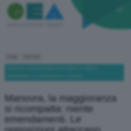
HOME
POLITICA
MANOVRA, LA MAGGIORANZA SI RICOMPATTA: NIENTE
EMENDAMENTI. LE OPPOSIZIONI ATTACCANO
Manovra, la maggioranza
si ricompatta: niente
emendamenti. Le
opposizioni attaccano