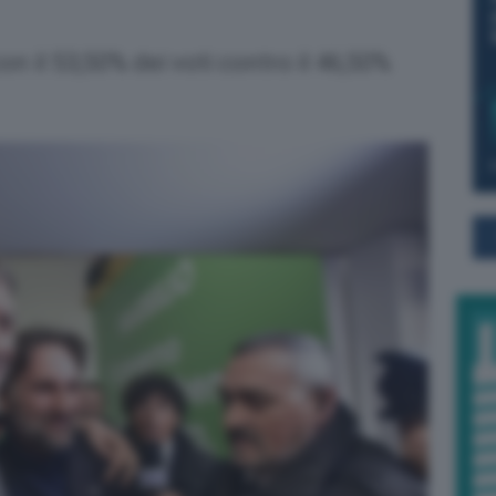
n il 53,50% dei voti contro il 46,50%