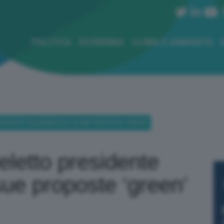
POLITICA
ECONOMIA
CLIMA E AMBIENTE
SIDENTE DELL’ABRUZZO: LE SUE PROPOSTE ‘GREEN’
eletto presidente
sue proposte ‘green’