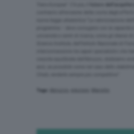
Trans-Europea
”. C’è poi, il
futuro dell’acquife
contrasto all’erosione della costa dagli effetti
nuova legge urbanistica “
La valorizzazione del
programma –
deve coniugarsi con la capacità 
università e centri di ricerca, come gli Atenei d
Science Institute, dell’Istituto Nazionale di Fisic
interconnessione tra saperi specialistici che ha
crescita equilibrata dell’Abruzzo, dobbiamo evit
anzi, se possibile come nel caso dello stabilim
Chieti, renderle sempre più competitive”
.
Abruzzo
,
elezioni
,
Marsilio
Tags: