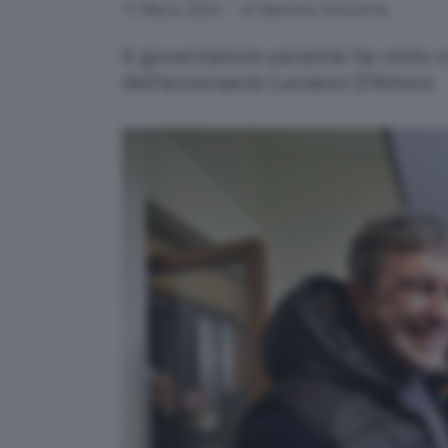
Link
11 Marzo 2024
- di Valentina Innocente
Il governatore uscente ha vinto co
dell'avversario Luciano D'Amico