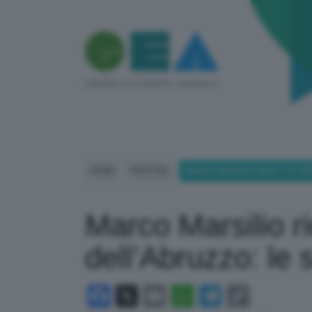
HOME
POLITICA
MARCO MARSILIO RIELETTO PRE
Marco Marsilio ri
dell’Abruzzo: le 
Facebook
X
Email
WhatsApp
Telegram
Copy