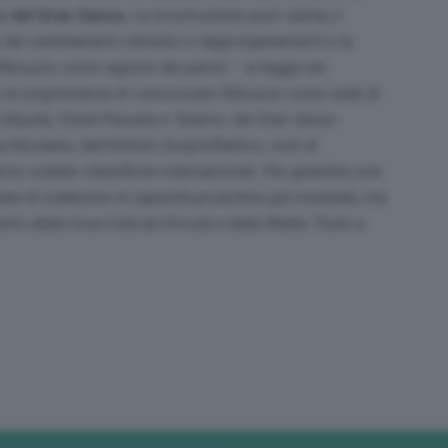
ro del Gran Sasso
, La ricostruzione post-sisma, il
 dei cambiamenti climatici e dagli inquinamenti e la
l’Abruzzo come regione dei parchi
– si legge nel
e la lungimiranza di comunicare l’Abruzzo come sede di
i L’Aquila, Chieti-Pescara e Teramo, del Gran Sasso
a Nucleare, dell’Istituto Zooprofilattico, nodi di
nno scalato classifiche internazionali. Per garantire una
are di indebolire le capacità produttive già insediate, ma
ento della Coca Cola ad Oricola e della Walter Tosto a