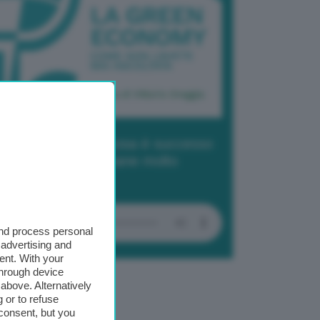
dcast 2/ Cop29, cosa è successo
Baku in due settimane molto
tense
and process personal
 advertising and
ent. With your
through device
above. Alternatively
 or to refuse
consent, but you