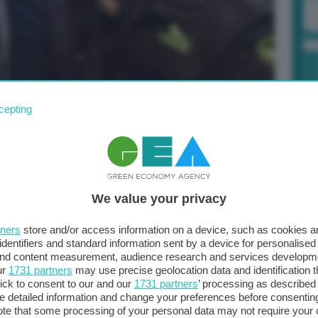
cepting
è l’uscente
Marco Marsilio, sostenuto dal
Po
Amico, appoggiato dal centrosinistra, dal Movimento 5
a 
, con il
53,50% dei voti contro
il 46,50%
in
We value your privacy
vernatore uscente della Regione Abruzzo. Laureato in
tners
store and/or access information on a device, such as cookies 
 Municipio I di Roma, per poi fare il consigliere comunale.
identifiers and standard information sent by a device for personalised
 and content measurement, audience research and services developm
iovani, il movimento giovanile di Alleanza Nazionale. Nel
ur
1731 partners
may use precise geolocation data and identification 
l 2014 è stato coordinatore regionale del Lazio per il
ick to consent to our and our
1731 partners
’ processing as described 
detailed information and change your preferences before consenting
dI (sempre nel Lazio), e l’anno dopo ha vinto le
te that some processing of your personal data may not require your 
 liste di Lega, Forza Italia, Udc, Noi Moderati e Marsilio