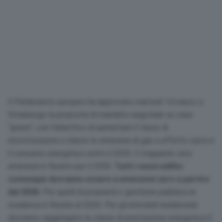
Il Parlamento europeo ha approvato martedì 14 marzo a
Strasburgo la proposta di mandato negoziale su case
“green”, con l’obiettivo di aumentare il tasso di
ristrutturazioni e ridurre le emissioni di gas a effetto serra e
il consumo energetico entro il 2030. Il traguardo zero
emissioni è fissato per il 2050.
Tutti i nuovi edifici
comunque dovranno essere a emissioni zero a partire
dal 2028.
Per quelli di proprietà o gestione pubblica la
scadenza è fissata al 2026. Per gli immobili residenziali
dovranno raggiungere la classe di prestazione energetica E