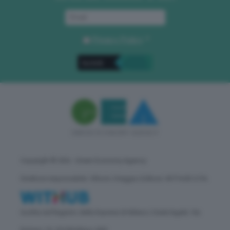
Privacy Policy
. *
Copyright © GEA - Green Economy Agency
Direttore responsabile: Vittorio Oreggia | Editore: WITHUB S.P.A.
Iscritta nel Registro delle Imprese di Milano | Sede legale: Via