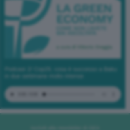
Podcast 2/ Cop29, cosa è successo a Baku
in due settimane molto intense
Iscriviti alla newsletter di GEA