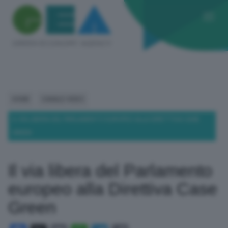
HOME
CANALE VIDEO
IL VIA LIBERA DEL PARLAMENTO EUROPEO ALLA DIRETTIVA CASE
GREEN
Il via libera del Parlamento
europeo alla Direttiva Case
Green