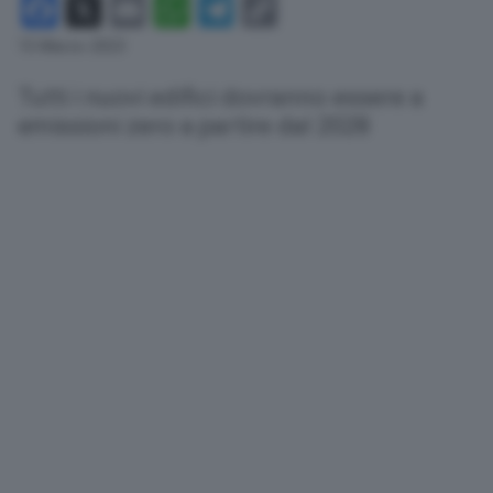
Facebook
X
Email
WhatsApp
Telegram
Copy
Link
15 Marzo 2023
Tutti i nuovi edifici dovranno essere a
emissioni zero a partire dal 2028