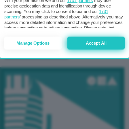
With your permission we and our
1731 partners
may use
precise geolocation data and identification through device
scanning. You may click to consent to our and our
1731
partners
’ processing as described above. Alternatively you may
access more detailed information and change your preferences
before consenting or to refuse consenting. Please note that
some processing of your personal data may not require your
consent, but you have a right to object to such processing. Your
Manage Options
Accept All
preferences will apply to this website only. You can change
your preferences or withdraw your consent at any time by
TUTTI GLI EVENTI CONNACT
returning to this site and clicking the
privacy policy
button at the
bottom of the webpage.