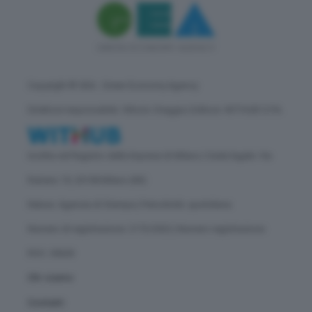
Copyright © GEA - Green Economy Agency
Direttore responsabile: Vittorio Oreggia | Editore: WITHUB S.P.A.
Iscritta nel Registro delle Imprese di Milano | Sede legale: Via
Rubens 19, 20158 Milano (MI)
Natura: Agenzia di Stampa | Periodicità: quotidiana
Numero di registrazione: 2172/2022 | Numero registrazione
ROC: 30628
Chi siamo
Contatti