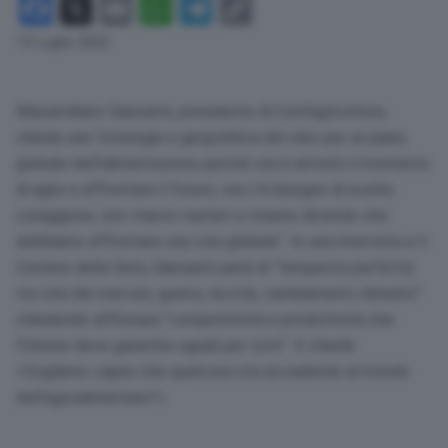
Facebook
X
Email
WhatsApp
Telegram
Copy
Link
13 Luglio 2022
Massimiliano Giansanti, presidente di Confagricoltura,
chiede una “strategia e geopolitica del cibo per un piano
globale dell’alimentazione perché ora è arrivato il momento
di agire e affrontare il futuro, ora c’è bisogno di scelte
coraggiose, ora i macro-numeri ci stanno dicendo che
dobbiamo affrontare una crisi globale”. In una intervista a Il
Corriere della Sera, Giansanti parla di “tempesta perfetta:
tra crisi dei mercati, guerra, siccità, cambiamenti climatici”
chiedendo all’Europa “competitività e produttività che
l’Unione deve garantire uguali per tutti”. E chiede:
«Vogliamo capire che qualcosa sta accadendo al mondo
dell’agroalimentare?».