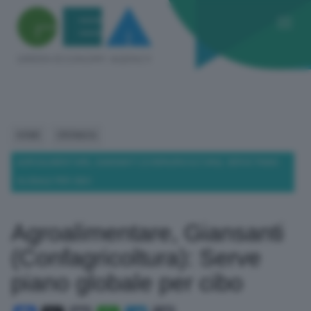
HOME
CRONACA
AGROALIMENTARE, GIANSANTI (CONFAGRICOLTURA): SERVE PIANO
GLOBALE PER CIBO
Agroalimentare, Giansanti
(Confagricoltura): Serve
piano globale per cibo