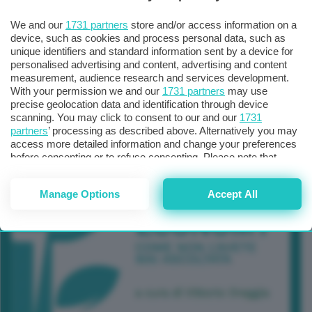
We and our
1731 partners
store and/or access information on a
device, such as cookies and process personal data, such as
unique identifiers and standard information sent by a device for
personalised advertising and content, advertising and content
measurement, audience research and services development.
With your permission we and our
1731 partners
may use
precise geolocation data and identification through device
scanning. You may click to consent to our and our
1731
partners
’ processing as described above. Alternatively you may
access more detailed information and change your preferences
before consenting or to refuse consenting. Please note that
some processing of your personal data may not require your
consent, but you have a right to object to such processing. Your
Manage Options
Accept All
preferences will apply to this website only. You can change
your preferences or withdraw your consent at any time by
returning to this site and clicking the
privacy policy
button at the
bottom of the webpage.