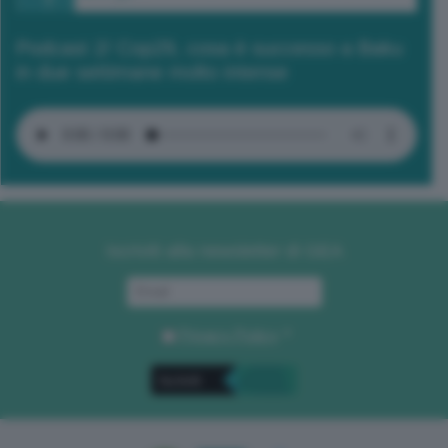
Podcast 2/ Cop29, cosa è successo a Baku
in due settimane molto intense
Iscriviti alla newsletter di GEA
Privacy Policy
. *