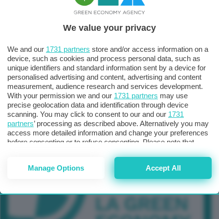
We value your privacy
We and our
1731 partners
store and/or access information on a
device, such as cookies and process personal data, such as
TUTTI GLI EVENTI CONNACT
unique identifiers and standard information sent by a device for
personalised advertising and content, advertising and content
measurement, audience research and services development.
With your permission we and our
1731 partners
may use
precise geolocation data and identification through device
scanning. You may click to consent to our and our
1731
partners
’ processing as described above. Alternatively you may
access more detailed information and change your preferences
before consenting or to refuse consenting. Please note that
some processing of your personal data may not require your
consent, but you have a right to object to such processing. Your
Manage Options
Accept All
preferences will apply to this website only. You can change
your preferences or withdraw your consent at any time by
returning to this site and clicking the
privacy policy
button at the
bottom of the webpage.