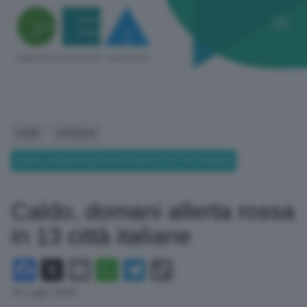
HOME
CRONACA
CALDO, DOMANI ALLERTA ROSSA IN 13 CITTÀ ITALIANE
Caldo, domani allerta rossa
in 13 città italiane
Facebook
X
Email
WhatsApp
Telegram
Copy
Link
16 Luglio 2024