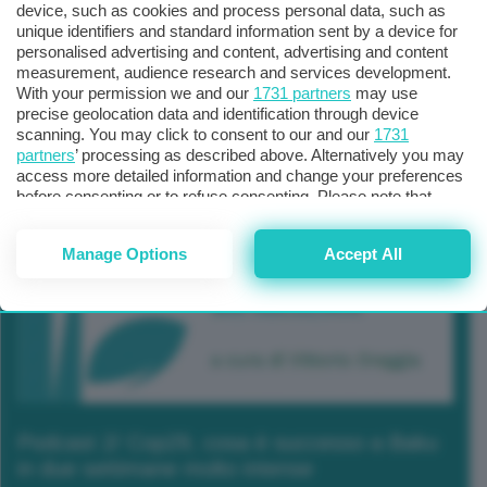
device, such as cookies and process personal data, such as
unique identifiers and standard information sent by a device for
personalised advertising and content, advertising and content
measurement, audience research and services development.
With your permission we and our
1731 partners
may use
precise geolocation data and identification through device
scanning. You may click to consent to our and our
1731
partners
’ processing as described above. Alternatively you may
access more detailed information and change your preferences
before consenting or to refuse consenting. Please note that
some processing of your personal data may not require your
consent, but you have a right to object to such processing. Your
Manage Options
Accept All
preferences will apply to this website only. You can change
your preferences or withdraw your consent at any time by
returning to this site and clicking the
privacy policy
button at the
bottom of the webpage.
Podcast 2/ Cop29, cosa è successo a Baku
in due settimane molto intense