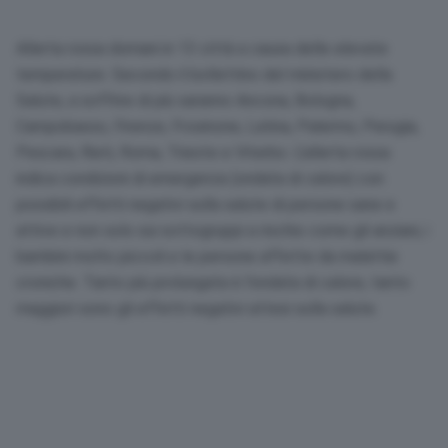
Allerta rossa domani in 13 città a causa delle elevate
temperature. Secondo il bollettino del ministero della
Salute, a soffrire di più saranno Ancona, Bologna,
Campobasso, Firenze, Frosinone, Latina, Palermo, Perugia,
Pescara, Rieti, Roma, Trieste e Viterbo. L’allerta rossa
indica condizioni di emergenza (ondata di calore) con
possibili effetti negativi sulla salute di persone sane e
attive e non solo sui sottogruppi a rischio come gli anziani, i
bambini molto piccoli e le persone affette da malattie
croniche. Tanto più prolungata è l’ondata di calore, tanto
maggiori sono gli effetti negativi attesi sulla salute.