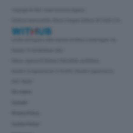
Copyright © GEA - Green Economy Agency
Direttore responsabile: Vittorio Oreggia | Editore: WITHUB S.P.A.
Iscritta nel Registro delle Imprese di Milano | Sede legale: Via
Rubens 19, 20158 Milano (MI)
Natura: Agenzia di Stampa | Periodicità: quotidiana
Numero di registrazione: 2172/2022 | Numero registrazione
ROC: 30628
Chi siamo
Contatti
Privacy Policy
Cookie Policy