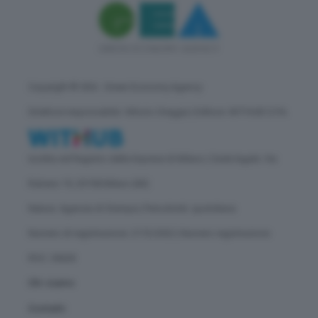
Copyright © GEA - Green Economy Agency
Direttore responsabile: Vittorio Oreggia | Editore: WITHUB S.P.A.
Iscritta nel Registro delle Imprese di Milano | Sede legale: Via
Rubens 19, 20158 Milano (MI)
Natura: Agenzia di Stampa | Periodicità: quotidiana
Numero di registrazione: 2172/2022 | Numero registrazione
ROC: 30628
Chi siamo
Contatti