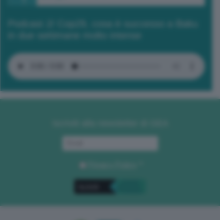
Podcast 2/ Cop29, cosa è successo a Baku
in due settimane molto intense
Iscriviti alla newsletter di GEA
Privacy Policy
. *