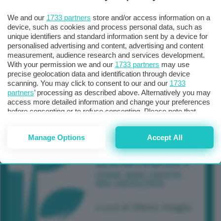
We and our
1733 partners
store and/or access information on a
device, such as cookies and process personal data, such as
unique identifiers and standard information sent by a device for
personalised advertising and content, advertising and content
measurement, audience research and services development.
With your permission we and our
1733 partners
may use
precise geolocation data and identification through device
scanning. You may click to consent to our and our
1733
partners
’ processing as described above. Alternatively you may
access more detailed information and change your preferences
before consenting or to refuse consenting. Please note that
some processing of your personal data may not require your
consent, but you have a right to object to such processing. Your
Manage Options
Accept All
preferences will apply to this website only. You can change
your preferences or withdraw your consent at any time by
returning to this site and clicking the
privacy policy
button at the
bottom of the webpage.