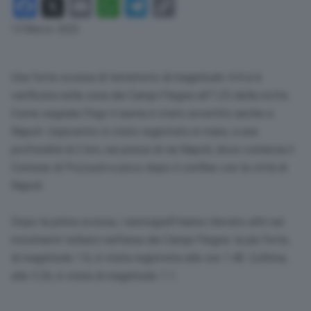
Facebook
X
Email
WhatsApp
Telegram
Copy
Link
13 Marzo 2025
Una forte scossa di terremoto di magnitudo 4.4 si è
verificata nella zona dei Campi Flegrei all’1.25 della notte.
Come segnala l’Ingv il sisma è stato avvertito anche a
Napoli. L’epicentro è stato registrato in mare, a una
profondità di 2 km, nei pressi di via Napoli, dove comincia il
Comune di Pozzuoli e poco dopo il confine con la città di
Napoli.
Dopo la prima scossa, i sismografi hanno rilevato altri sei
movimenti tellurici nell’area dei Campi Flegrei: la più forte,
di magnitudo 1.6, è stata registrata alle ore 1.40. L’ultima,
alle 3.26, è stata di magnitudo 1.1.