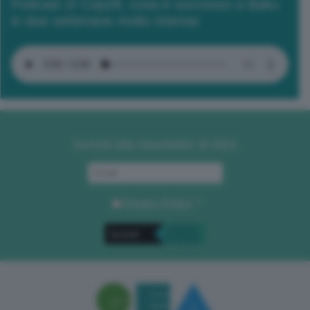
Podcast 2/ Cop29, cosa è successo a Baku
in due settimane molto intense
Iscriviti alla newsletter di GEA
Privacy Policy
. *