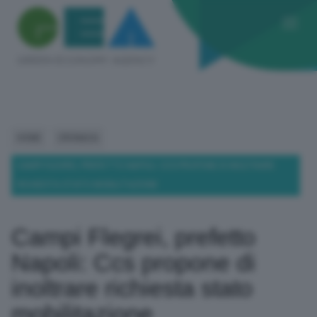
HOME
CRONACA
CAMPI FLEGREI, PREFETTO NAPOLI: CCS PROPONE DI INOLTRARE
RICHIESTA STATO MOBILITAZIONE
Campi Flegrei, prefetto
Napoli: Ccs propone di
inoltrare richiesta stato
mobilitazione