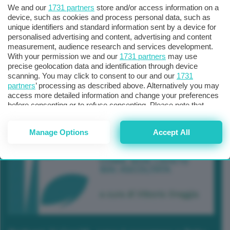
We and our
1731 partners
store and/or access information on a
device, such as cookies and process personal data, such as
unique identifiers and standard information sent by a device for
personalised advertising and content, advertising and content
measurement, audience research and services development.
With your permission we and our
1731 partners
may use
precise geolocation data and identification through device
scanning. You may click to consent to our and our
1731
partners
’ processing as described above. Alternatively you may
access more detailed information and change your preferences
before consenting or to refuse consenting. Please note that
some processing of your personal data may not require your
consent, but you have a right to object to such processing. Your
Manage Options
Accept All
preferences will apply to this website only. You can change
your preferences or withdraw your consent at any time by
returning to this site and clicking the
privacy policy
button at the
bottom of the webpage.