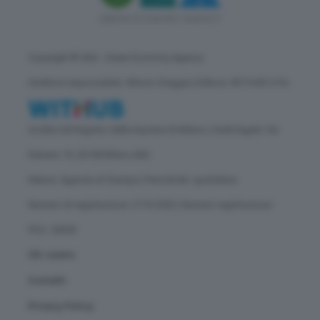
Copyright © GEA - Green Economy Agency
Direttore responsabile: Vittorio Oreggia | Editore: WITHUB S.P.A.
Iscritta nel Registro delle Imprese di Milano | Sede legale: Via
Rubens 19, 20158 Milano (MI)
Natura: Agenzia di Stampa | Periodicità: quotidiana
Numero di registrazione: 2172/2022 | Numero registrazione
ROC: 30628
Chi siamo
Contatti
Privacy Policy