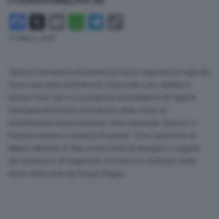
Facebook
X
Email
WhatsApp
Telegram
Copy
Link
13 Marzo 2025
“Questa mattina la situazione ha fatto registrare ai vigili del
fuoco una serie di interventi, d’accordo con i sindaci è
venuto fuori che il ccs propone al presidente di regione
Campania di inoltrare la richiesta dello stato di
mobilitazione alla protezione civile nazionale. Questo ci
fornisce risorse e mobilità di azione”. Così il prefetto di
Napoli, Michele Di Bari, ai microfoni di Skytg24, a seguito
del terremoto di magnitudo 4.4 che si è verificato nella
notte nella zona dei Campi Flegrei.