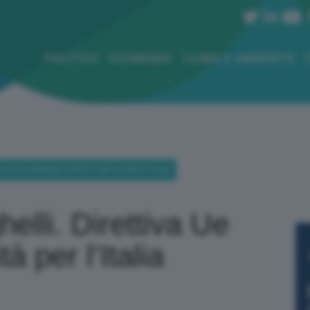
POLITICA
ECONOMIA
CLIMA E AMBIENTE
TIVA UE GRANDE OPPORTUNITÀ PER L’ITALIA
elli. Direttiva Ue
à per l’Italia