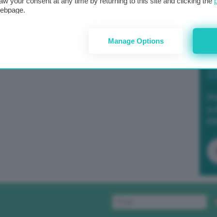
aw your consent at any time by returning to this site and clicking the
webpage.
Manage Options
Po
a 
in