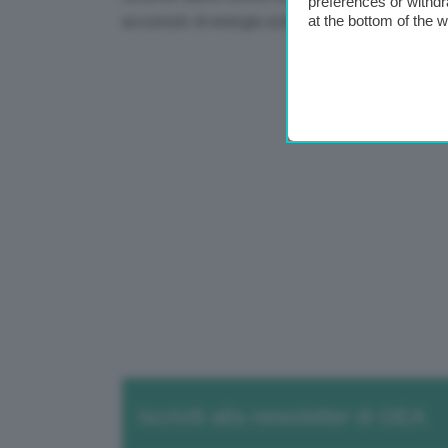
preferences or withdr
at the bottom of the 
accumulo di energia solare”.
Iscriviti alla newsletter di GEA