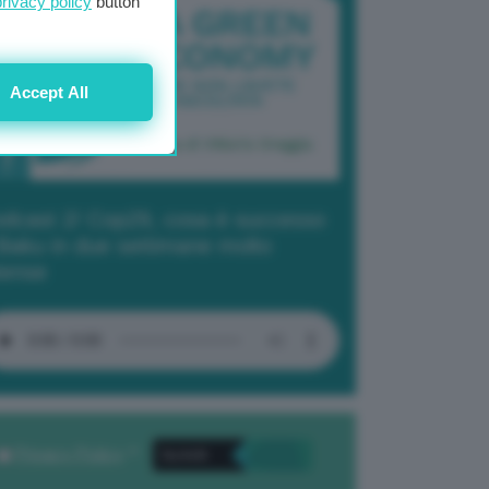
privacy policy
button
Accept All
dcast 2/ Cop29, cosa è successo
Baku in due settimane molto
tense
Privacy Policy
. *