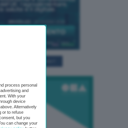
TUTTI GLI EVENTI CONNACT
and process personal
 advertising and
ent. With your
through device
above. Alternatively
 or to refuse
consent, but you
. You can change your