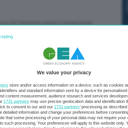
scorso dal Parlamento europeo è un’opportunità
di ammodernare gli edifici dal punto di vista
cepting
iore indipendenza energetica e minori emissioni di gas a
tro Beghelli, presidente e amministratore delegato del
 parte dell’europarlamento della revisione della
ia. La palla passa ora al Consiglio, il quale dovrà
ilogo, insieme al Parlamento e alla Commissione Europea.
We value your privacy
dell’UE sono responsabili del 40% del consumo
ffetto serra. “I cambiamenti climatici hanno effetti
tners
store and/or access information on a device, such as cookies 
a nostra economia, basti pensare alla siccità che sta
identifiers and standard information sent by a device for personalised
 and content measurement, audience research and services developm
la. C’è bisogno di un rapido cambio di passo e questa
ur
1731 partners
may use precise geolocation data and identification 
one giusta”, commenta Gian Pietro Beghelli, presidente
ick to consent to our and our
1731 partners
’ processing as described 
 aiuta le aziende a ridurre il loro consumo energetico
detailed information and change your preferences before consenting
te that some processing of your personal data may not require your 
a Led ed elettronica ad alta efficienza energetica. Di
t to such processing. Your preferences will apply to this website only
 energie rinnovabili con una gamma di sistemi di