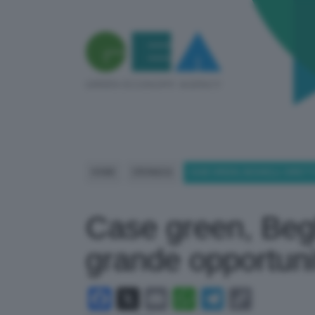
HOME
CRONACA
CASE GREEN, BEGHELLI. DIRET
Case green, Begh
grande opportunit
Facebook
X
Email
WhatsApp
Telegram
Copy