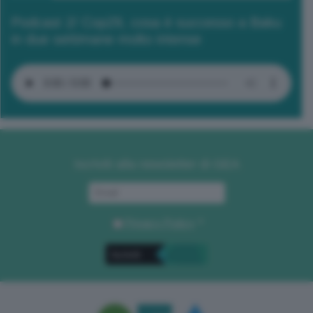
Podcast 2/ Cop29, cosa è successo a Baku
in due settimane molto intense
Iscriviti alla newsletter di GEA
Privacy Policy
. *