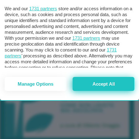
We and our
1731 partners
store and/or access information on a
device, such as cookies and process personal data, such as
unique identifiers and standard information sent by a device for
personalised advertising and content, advertising and content
measurement, audience research and services development.
With your permission we and our
1731 partners
may use
precise geolocation data and identification through device
scanning. You may click to consent to our and our
1731
partners
’ processing as described above. Alternatively you may
access more detailed information and change your preferences
before consenting or to refuse consenting. Please note that
some processing of your personal data may not require your
consent, but you have a right to object to such processing. Your
Manage Options
Accept All
preferences will apply to this website only. You can change
your preferences or withdraw your consent at any time by
returning to this site and clicking the
privacy policy
button at the
bottom of the webpage.