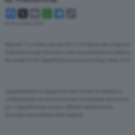
Facebook
X
Email
WhatsApp
Telegram
Copy
Link
30 Settembre 2022
Martedì 11 ottobre, alle ore 20.15, al Palazzo dei congressi
di Ravenna (Largo Firenze) ci sarà la presentazione pubblica
del progetto del rigassificatore previsto al largo della città.
L’appuntamento è organizzato dal Comune di Ravenna in
collaborazione con la struttura del Commissario di Governo
per il rigassificatore, incarico affidato dall’esecutivo
nazionale al presidente della Regione.