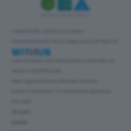
Copyright © GEA - Green Economy Agency
Direttore responsabile: Vittorio Oreggia | Editore: WITHUB S.P.A.
Iscritta nel Registro delle Imprese di Milano | Sede legale: Via
Rubens 19, 20158 Milano (MI)
Natura: Agenzia di Stampa | Periodicità: quotidiana
Numero di registrazione: 2172/2022 | Numero registrazione
ROC: 30628
Chi siamo
Contatti