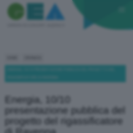
HOME
CRONACA
ENERGIA, 10/10 PRESENTAZIONE PUBBLICA DEL PROGETTO DEL
RIGASSIFICATORE DI RAVENNA
Energia, 10/10
presentazione pubblica del
progetto del rigassificatore
di Ravenna