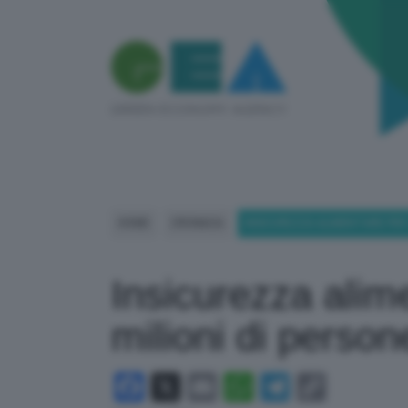
HOME
CRONACA
INSICUREZZA ALIMENTARE PER 
Insicurezza alim
milioni di perso
Facebook
X
Email
WhatsApp
Telegram
Copy