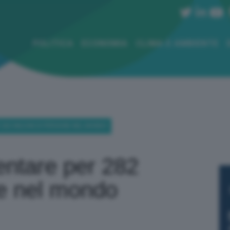
POLITICA
ECONOMIA
CLIMA E AMBIENTE
282 MILIONI DI PERSONE NEL MONDO
entare per 282
ne nel mondo