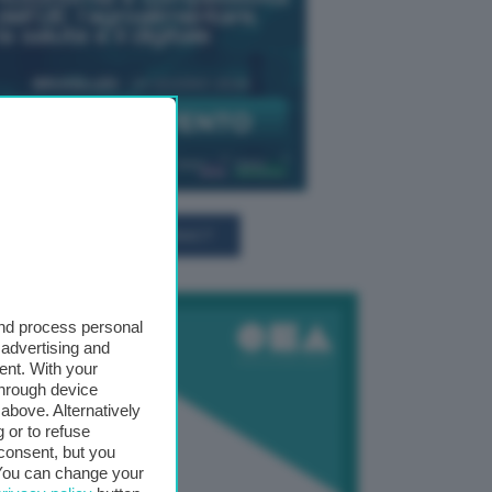
TUTTI GLI EVENTI CONNACT
and process personal
 advertising and
ent. With your
through device
above. Alternatively
 or to refuse
consent, but you
. You can change your