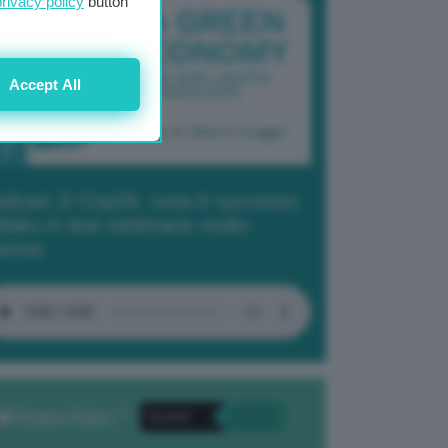
privacy policy
button
Accept All
dcast 2/ Cop29, cosa è successo
Baku in due settimane molto
tense
Privacy Policy
. *