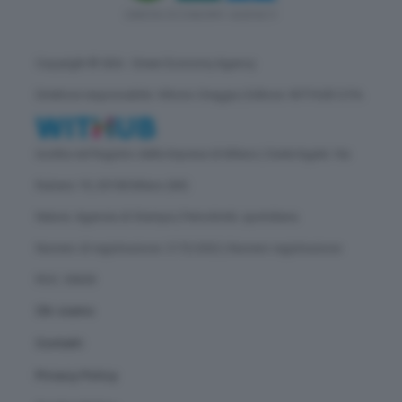
Copyright © GEA - Green Economy Agency
Direttore responsabile: Vittorio Oreggia | Editore: WITHUB S.P.A.
Iscritta nel Registro delle Imprese di Milano | Sede legale: Via
Rubens 19, 20158 Milano (MI)
Natura: Agenzia di Stampa | Periodicità: quotidiana
Numero di registrazione: 2172/2022 | Numero registrazione
ROC: 30628
Chi siamo
Contatti
Privacy Policy