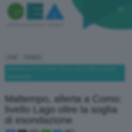
HOME
CRONACA
MALTEMPO, ALLERTA A COMO: LIVELLO LAGO OLTRE LA SOGLIA DI
ESONDAZIONE
Maltempo, allerta a Como:
livello Lago oltre la soglia
di esondazione