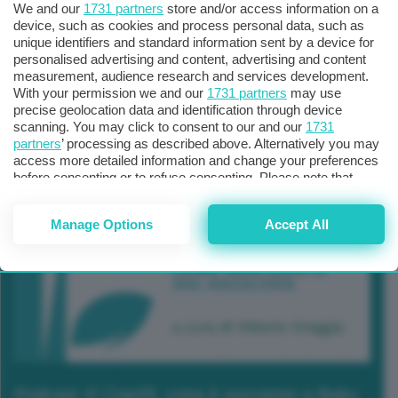
We and our
1731 partners
store and/or access information on a
device, such as cookies and process personal data, such as
unique identifiers and standard information sent by a device for
personalised advertising and content, advertising and content
measurement, audience research and services development.
With your permission we and our
1731 partners
may use
precise geolocation data and identification through device
scanning. You may click to consent to our and our
1731
partners
’ processing as described above. Alternatively you may
access more detailed information and change your preferences
before consenting or to refuse consenting. Please note that
some processing of your personal data may not require your
consent, but you have a right to object to such processing. Your
Manage Options
Accept All
preferences will apply to this website only. You can change
your preferences or withdraw your consent at any time by
returning to this site and clicking the
privacy policy
button at the
bottom of the webpage.
Podcast 2/ Cop29, cosa è successo a Baku