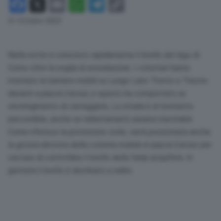
Facebook
X
Email
WhatsApp
Telegram
Copy
Link
31 Ottobre 2023
Nella notte è cresciuto rapidamente il livello del lago di
Como oltre la soglia di esondazione. I volontari hanno
montato le barriere mobili su Lungo Lario Trento e Trieste
davanti a piazza Cavour, e questo ha comportato un
restringimento di carreggiata. La strada è al momento
percorribile, anche se rallentamenti saranno inevitabili.
Come riferisce la protezione civile, verrà posizionata anche
la grossa idrovora della colonna mobile in piazza Cavour per
cercare di controllare il livello della falda acquifera. In
giornata il livello è destinato a salire.