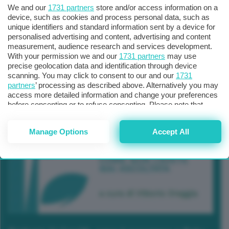
We and our
1731 partners
store and/or access information on a
device, such as cookies and process personal data, such as
unique identifiers and standard information sent by a device for
personalised advertising and content, advertising and content
measurement, audience research and services development.
With your permission we and our
1731 partners
may use
precise geolocation data and identification through device
scanning. You may click to consent to our and our
1731
partners
’ processing as described above. Alternatively you may
access more detailed information and change your preferences
before consenting or to refuse consenting. Please note that
some processing of your personal data may not require your
consent, but you have a right to object to such processing. Your
Manage Options
Accept All
preferences will apply to this website only. You can change
your preferences or withdraw your consent at any time by
returning to this site and clicking the
privacy policy
button at the
bottom of the webpage.