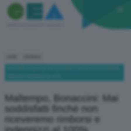
HOME
CRONACA
MALTEMPO, BONACCINI: MAI SODDISFATTI FINCHÉ NON RICEVEREMO
RIMBORSI E INDENNIZZI AL 100%
Maltempo, Bonaccini: Mai
soddisfatti finché non
riceveremo rimborsi e
indennizzi al 100%