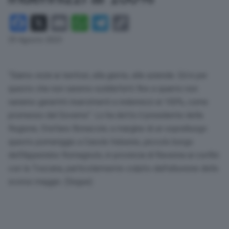
Facebook
X
Email
WhatsApp
Telegram
Copy
Link
29 Agosto 2023
“Siamo vicini ai territori, alla gente, alle aziende. Ed è per
questo che non saremo soddisfatti fino a quanto non
saranno garantiti risarcimenti e indennizzi al 100%, come
promesso dal Governo”. Lo ha detto il presidente della
Regione, Stefano Bonaccini, a margine di un sopralluogo
questo pomeriggio a Casola Valsenio, piccolo borgo
dell’Appennino Romagnolo, in provincia di Ravenna ai confini
con la Toscana, particolarmente colpito dall’alluvione dello
scorso maggio. (Segue)