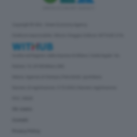
Copyright © GEA - Green Economy Agency
Direttore responsabile: Vittorio Oreggia | Editore: WITHUB S.P.A.
Iscritta nel Registro delle Imprese di Milano | Sede legale: Via
Rubens 19, 20158 Milano (MI)
Natura: Agenzia di Stampa | Periodicità: quotidiana
Numero di registrazione: 2172/2022 | Numero registrazione
ROC: 30628
Chi siamo
Contatti
Privacy Policy