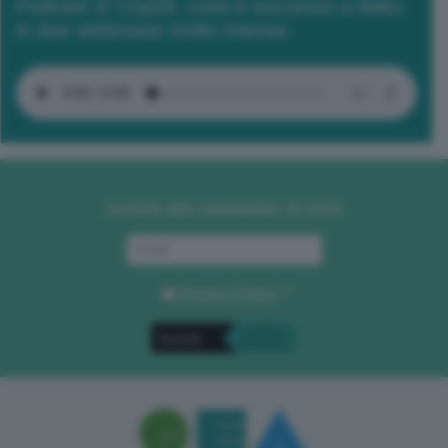
Podcast 2/ Cop29, cosa è successo a Baku
in due settimane molto intense
Iscriviti alla newsletter di GEA
Privacy Policy
. *